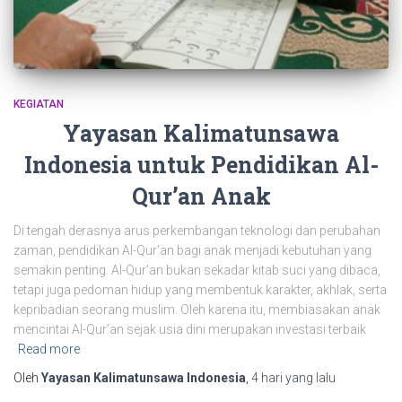
KEGIATAN
Yayasan Kalimatunsawa
Indonesia untuk Pendidikan Al-
Qur’an Anak
Di tengah derasnya arus perkembangan teknologi dan perubahan
zaman, pendidikan Al-Qur’an bagi anak menjadi kebutuhan yang
semakin penting. Al-Qur’an bukan sekadar kitab suci yang dibaca,
tetapi juga pedoman hidup yang membentuk karakter, akhlak, serta
kepribadian seorang muslim. Oleh karena itu, membiasakan anak
mencintai Al-Qur’an sejak usia dini merupakan investasi terbaik
Read more
Oleh
Yayasan Kalimatunsawa Indonesia
,
4 hari
yang lalu