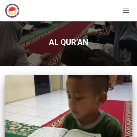
TOGGL
AL QUR’AN