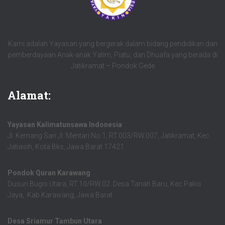
Kami adalah Yayasan yang bergerak dalam bidang pendidikan dan
pemberdayaan Anak-anak Yatim, Piatu, dan Dhuafa yang berada di
Jatikramat – Pondok Gede
Alamat:
Yayasan Kalimatunsawa Indonesia
Jl. Kemang Sari Jl. Mentari No.1, RT.003/RW.007, Jatikramat, Kec.
Jatiasih, Kota Bks, Jawa Barat 17421
Pondok Quran Karawang
Dusun Bugis Utara, RT.10/RW.02. Desa Tanah Baru, Kec.Pakis
Jaya, Kab.Karawang, Jawa Barat
Desa Sriamur Tambun Utara