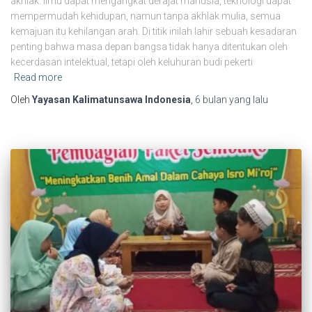
akhlak. Ilmu dapat mengangkat derajat manusia, teknologi dapat
mempermudah kehidupan, namun tanpa akhlak mulia, semua
kemajuan itu kehilangan arah. Di titik inilah lahir sebuah kesadaran
penting bahwa masa depan bangsa tidak hanya ditentukan oleh
kecerdasan intelektual, tetapi oleh keluhuran budi pekerti
Read more
Oleh
Yayasan Kalimatunsawa Indonesia
,
6 bulan
yang lalu