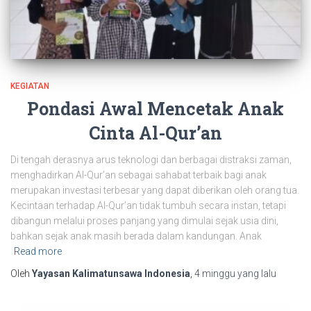
KEGIATAN
Pondasi Awal Mencetak Anak
Cinta Al-Qur’an
Di tengah derasnya arus teknologi dan berbagai distraksi zaman,
menghadirkan Al-Qur’an sebagai sahabat terbaik bagi anak
merupakan investasi terbesar yang dapat diberikan oleh orang tua.
Kecintaan terhadap Al-Qur’an tidak tumbuh secara instan, tetapi
dibangun melalui proses panjang yang dimulai sejak usia dini,
bahkan sejak anak masih berada dalam kandungan. Anak
Read more
Oleh
Yayasan Kalimatunsawa Indonesia
,
4 minggu
yang lalu