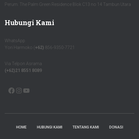
Perum. The Palm Green Residence Blok C13 no 14 Tambun Utara
Hubungi Kami
WhatsApp
Yori Harmoko (
+62)
856-9350-7721
Via Telpon Asrama
(+62)21 8551 8089
HOME
HUBUNGI KAMI
TENTANG KAMI
DONASI