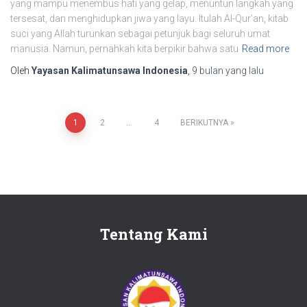
yang mampu menembus hati yang gelap, menuntun langkah yang
tersesat, dan menghidupkan jiwa yang layu. Itulah Al-Qur’an, kitab
suci yang Allah turunkan sebagai petunjuk bagi seluruh umat
manusia. Namun, pernahkah kita berpikir bahwa satu
Read more
Oleh
Yayasan Kalimatunsawa Indonesia
,
9 bulan
yang lalu
1
2
…
4
BERIKUTNYA
Tentang Kami