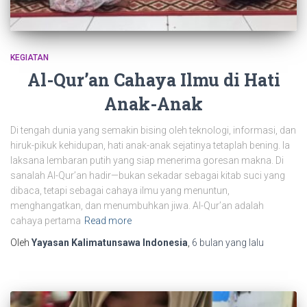
KEGIATAN
Al-Qur’an Cahaya Ilmu di Hati
Anak-Anak
Di tengah dunia yang semakin bising oleh teknologi, informasi, dan
hiruk-pikuk kehidupan, hati anak-anak sejatinya tetaplah bening. Ia
laksana lembaran putih yang siap menerima goresan makna. Di
sanalah Al-Qur’an hadir—bukan sekadar sebagai kitab suci yang
dibaca, tetapi sebagai cahaya ilmu yang menuntun,
menghangatkan, dan menumbuhkan jiwa. Al-Qur’an adalah
cahaya pertama
Read more
Oleh
Yayasan Kalimatunsawa Indonesia
,
6 bulan
yang lalu