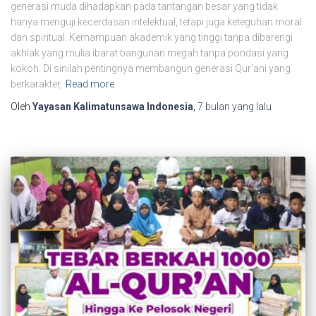
generasi muda dihadapkan pada tantangan besar yang tidak
hanya menguji kecerdasan intelektual, tetapi juga keteguhan moral
dan spiritual. Kemampuan akademik yang tinggi tanpa dibarengi
akhlak yang mulia ibarat bangunan megah tanpa pondasi yang
kokoh. Di sinilah pentingnya membangun generasi Qur’ani yang
berkarakter,
Read more
Oleh
Yayasan Kalimatunsawa Indonesia
,
7 bulan
yang lalu