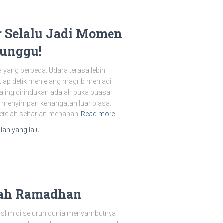
 Selalu Jadi Momen
tunggu!
yang berbeda. Udara terasa lebih
iap detik menjelang magrib menjadi
paling dirindukan adalah buka puasa
menyimpan kehangatan luar biasa.
etelah seharian menahan
Read more
ulan
yang lalu
yah Ramadhan
Muslim di seluruh dunia menyambutnya