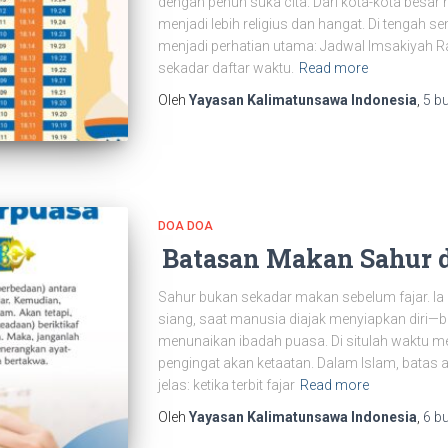
dengan penuh suka cita. Dari kota-kota besar
menjadi lebih religius dan hangat. Di tengah se
menjadi perhatian utama: Jadwal Imsakiyah 
sekadar daftar waktu.
Read more
Oleh
Yayasan Kalimatunsawa Indonesia
,
5 b
DOA DOA
Batasan Makan Sahur 
Sahur bukan sekadar makan sebelum fajar. Ia
siang, saat manusia diajak menyiapkan diri—bu
menunaikan ibadah puasa. Di situlah waktu m
pengingat akan ketaatan. Dalam Islam, batas 
jelas: ketika terbit fajar
Read more
Oleh
Yayasan Kalimatunsawa Indonesia
,
6 b