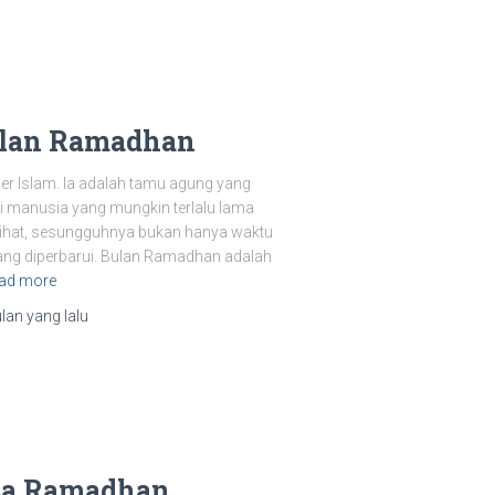
ulan Ramadhan
r Islam. Ia adalah tamu agung yang
 manusia yang mungkin terlalu lama
rlihat, sesungguhnya bukan hanya waktu
yang diperbarui. Bulan Ramadhan adalah
ad more
ulan
yang lalu
sa Ramadhan