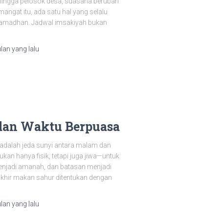
 hingga pelosok desa, suasana berubah
mangat itu, ada satu hal yang selalu
Ramadhan. Jadwal imsakiyah bukan
ulan
yang lalu
dan Waktu Berpuasa
 adalah jeda sunyi antara malam dan
kan hanya fisik, tetapi juga jiwa—untuk
enjadi amanah, dan batasan menjadi
akhir makan sahur ditentukan dengan
ulan
yang lalu