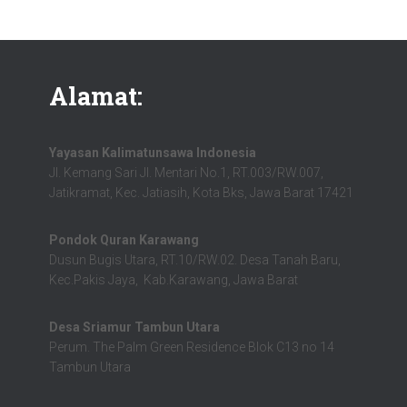
Alamat:
Yayasan Kalimatunsawa Indonesia
Jl. Kemang Sari Jl. Mentari No.1, RT.003/RW.007,
Jatikramat, Kec. Jatiasih, Kota Bks, Jawa Barat 17421
Pondok Quran Karawang
Dusun Bugis Utara, RT.10/RW.02. Desa Tanah Baru,
Kec.Pakis Jaya, Kab.Karawang, Jawa Barat
Desa Sriamur Tambun Utara
Perum. The Palm Green Residence Blok C13 no 14
Tambun Utara