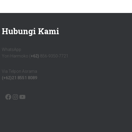
Hubungi Kami
WhatsApp
Yori Harmoko (
+62)
856-9350-7721
Via Telpon Asrama
(+62)21 8551 8089