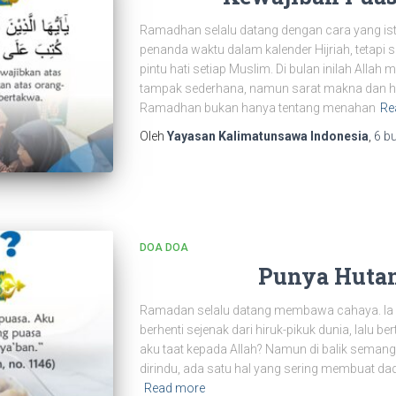
Ramadhan selalu datang dengan cara yang isti
penanda waktu dalam kalender Hijriah, tetap
pintu hati setiap Muslim. Di bulan inilah All
tampak sederhana, namun sarat makna dan 
Ramadhan bukan hanya tentang menahan
Re
Oleh
Yayasan Kalimatunsawa Indonesia
,
6 b
DOA DOA
Punya Huta
Ramadan selalu datang membawa cahaya. Ia m
berhenti sejenak dari hiruk-pikuk dunia, lalu 
aku taat kepada Allah? Namun di balik semang
dirindu, ada satu hal yang sering membuat dad
Read more