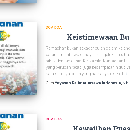
DOA DOA
Keistimewaan B
Ramadhan bukan sekadar bulan dalam kalende
datang membawa cahaya, mengetuk pintu hati
sibuk dengan dunia. Ketika hilal Ramadhan te
yang berubah, tetapi juga kesempatan hidup 
satu-satunya bulan yang namanya disebut
Re
Oleh
Yayasan Kalimatunsawa Indonesia
,
6 b
DOA DOA
Kewajiban Pua