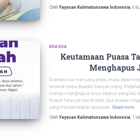
Oleh
Yayasan Kalimatunsawa Indonesia
,
6 b
DOA DOA
Keutamaan Puasa Ta
Menghapus J
Di antara hari-hari yang begitu mulia dalam Is
terlewat tanpa disadari banyak orang. Padaha
mampu menghapus dosa setahun yang lalu dan
Puasa Tarwiyah dan Arafah, dua amalan ring
yang mendambakan ampunan.
Read more
Oleh
Yayasan Kalimatunsawa Indonesia
,
1 t