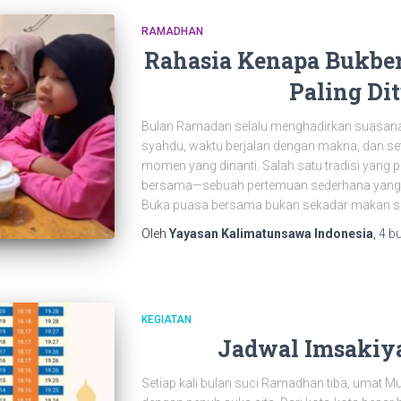
RAMADHAN
Rahasia Kenapa Bukber
Paling Di
Bulan Ramadan selalu menghadirkan suasana 
syahdu, waktu berjalan dengan makna, dan set
momen yang dinanti. Salah satu tradisi yang 
bersama—sebuah pertemuan sederhana yang 
Buka puasa bersama bukan sekadar makan s
Oleh
Yayasan Kalimatunsawa Indonesia
,
4 b
KEGIATAN
Jadwal Imsaki
Setiap kali bulan suci Ramadhan tiba, umat 