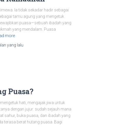
mewa. Ia tidak sekadar hadir sebagai
i sebagai tamu agung yang mengetuk
ah mewajibkan puasa—sebuah ibadah yang
hikmah yang mendalam. Puasa
ad more
ulan
yang lalu
ng Puasa?
engetuk hati, mengajak jiwa untuk
bertanya dengan jujur: sudah sejauh mana
at sahur, buka puasa, dan ibadah yang
a terasa berat hutang puasa. Bagi