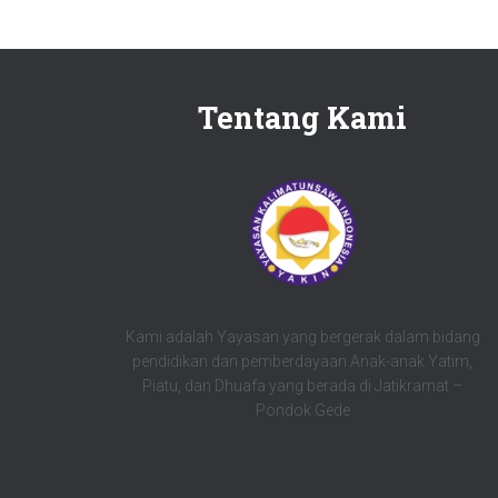
Tentang Kami
Kami adalah Yayasan yang bergerak dalam bidang
pendidikan dan pemberdayaan Anak-anak Yatim,
Piatu, dan Dhuafa yang berada di Jatikramat –
Pondok Gede