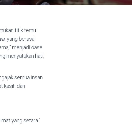
mukan titik temu
wa
, yang berasal
sama,” menjadi oase
ng menyatukan hati,
ngajak semua insan
t kasih dan