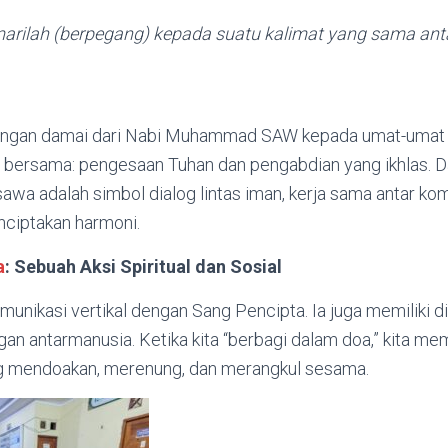
 marilah (berpegang) kepada suatu kalimat yang sama an
ndangan damai dari Nabi Muhammad SAW kepada umat-umat
i bersama: pengesaan Tuhan dan pengabdian yang ikhlas. 
sawa adalah simbol dialog lintas iman, kerja sama antar ko
nciptakan harmoni.
a
: Sebuah Aksi Spiritual dan Sosial
unikasi vertikal dengan Sang Pencipta. Ia juga memiliki di
n antarmanusia. Ketika kita “berbagi dalam doa,” kita me
ling mendoakan, merenung, dan merangkul sesama.