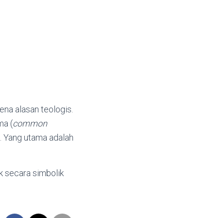
na alasan teologis.
ma (
common
. Yang utama adalah
k secara simbolik