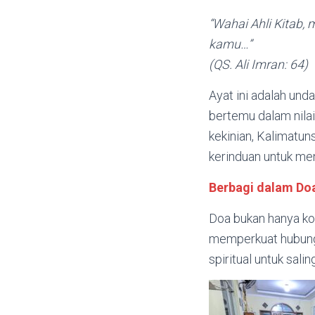
“Wahai Ahli Kitab,
kamu…”
(QS. Ali Imran: 64)
Ayat ini adalah u
bertemu dalam nila
kekinian, Kalimatun
kerinduan untuk me
Berbagi dalam Do
Doa bukan hanya kom
memperkuat hubunga
spiritual untuk sa