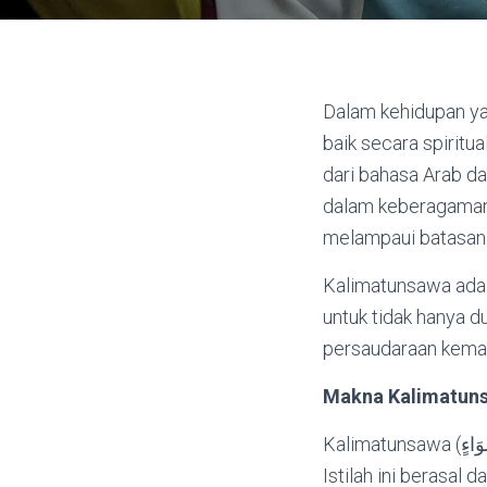
Dalam kehidupan ya
baik secara spirit
dari bahasa Arab da
dalam keberagaman.
melampaui batasan a
Kalimatunsawa adal
untuk tidak hanya d
persaudaraan kema
Makna Kalimatun
Kalimatunsawa (كَلِمَةٍ سَوَاءٍ) secara harfiah berarti “kata yang sepadan” atau “kalimat yang setara.”
Istilah ini berasal d