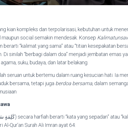
ng kian kompleks dan terpolarisasi, kebutuhan untuk mene
ual maupun social semakin mendesak. Konsep
Kalimatunsa
n berarti “kalimat yang sama” atau “titian kesepakatan ber
 Di sinilah “berbagi dalam doa” menjadi jembatan emas ya
gama, suku, budaya, dan latar belakang.
ah seruan untuk bertemu dalam ruang kesucian hati. Ia me
uduk bersama, tetapi juga
berdoa bersama
, dalam semanga
nusiaan
sawa
ari Al-Qur’an Surah Ali Imran ayat 64: