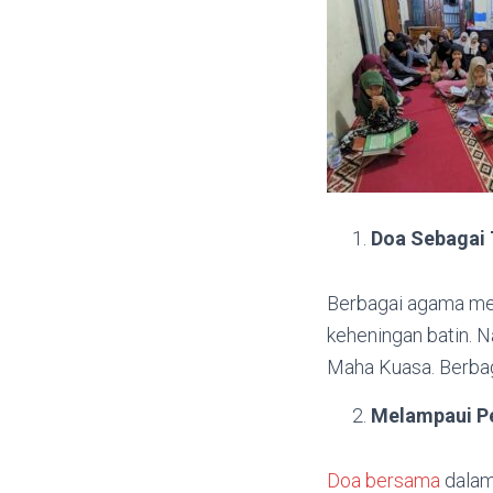
Doa Sebagai 
Berbagai agama memi
keheningan batin. 
Maha Kuasa. Berbag
Melampaui P
Doa bersama
dalam