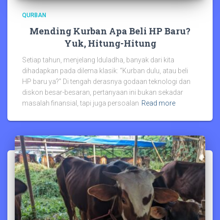
QURBAN
Mending Kurban Apa Beli HP Baru?
Yuk, Hitung-Hitung
Setiap tahun, menjelang Iduladha, banyak dari kita
dihadapkan pada dilema klasik: “Kurban dulu, atau beli
HP baru ya?” Di tengah derasnya godaan teknologi dan
diskon besar-besaran, pertanyaan ini bukan sekadar
masalah finansial, tapi juga persoalan
Read more