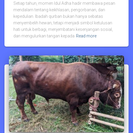
Setiap tahun, momen Idul Adha hadir membawa pesan
mendalam tentang keikhlasan, pengorbanan, dan
kepedulian. Ibadah qurban bukan hanya sebatas
menyembelih hewan, tetapi menjadi simbol ketulusan
hati untuk berbagi, menjembatani kesenjangan sosial,
dan mengulurkan tangan kepada
Read more