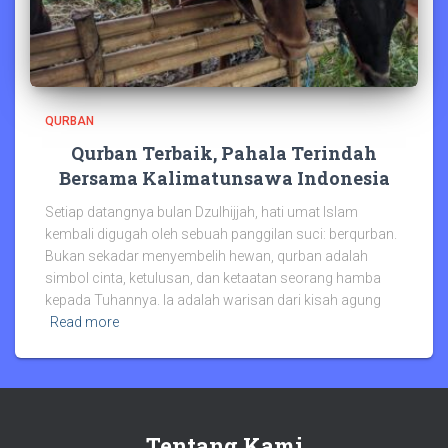
QURBAN
Qurban Terbaik, Pahala Terindah
Bersama Kalimatunsawa Indonesia
Setiap datangnya bulan Dzulhijjah, hati umat Islam
kembali digugah oleh sebuah panggilan suci: berqurban.
Bukan sekadar menyembelih hewan, qurban adalah
simbol cinta, ketulusan, dan ketaatan seorang hamba
kepada Tuhannya. Ia adalah warisan dari kisah agung
Read more
Tentang Kami