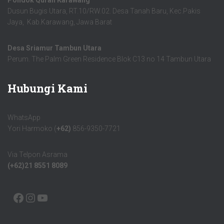
Pondok Quran Karawang
Dusun Bugis Utara, RT.10/RW.02. Desa Tanah Baru, Kec.Pakis
Jaya, Kab.Karawang, Jawa Barat
Desa Sriamur Tambun Utara
Perum. The Palm Green Residence Blok C13 no 14 Tambun Utara
Hubungi Kami
WhatsApp
Yori Harmoko (
+62)
856-9350-7721
Via Telpon Asrama
(+62)21 8551 8089