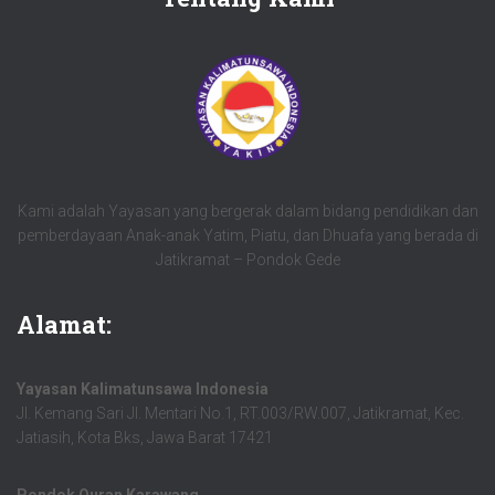
Kami adalah Yayasan yang bergerak dalam bidang pendidikan dan
pemberdayaan Anak-anak Yatim, Piatu, dan Dhuafa yang berada di
Jatikramat – Pondok Gede
Alamat:
Yayasan Kalimatunsawa Indonesia
Jl. Kemang Sari Jl. Mentari No.1, RT.003/RW.007, Jatikramat, Kec.
Jatiasih, Kota Bks, Jawa Barat 17421