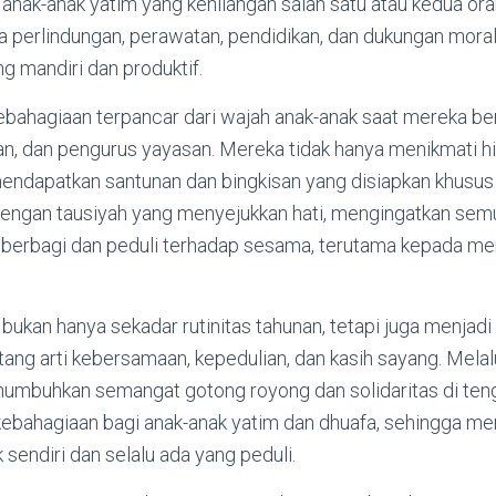
 anak-anak yatim yang kehilangan salah satu atau kedua ora
perlindungan, perawatan, pendidikan, dan dukungan mora
ng mandiri dan produktif.
ebahagiaan terpancar dari wajah anak-anak saat mereka b
an, dan pengurus yayasan.
Mereka tidak hanya menikmati h
mendapatkan santunan dan bingkisan yang disiapkan khusus
i dengan tausiyah yang menyejukkan hati, mengingatkan sem
 berbagi dan peduli terhadap sesama, terutama kepada me
i bukan hanya sekadar rutinitas tahunan, tetapi juga menjad
tang arti kebersamaan, kepedulian, dan kasih sayang.
Melal
umbuhkan semangat gotong royong dan solidaritas di ten
ebahagiaan bagi anak-anak yatim dan dhuafa, sehingga m
sendiri dan selalu ada yang peduli.