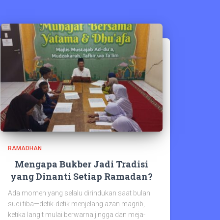
RAMADHAN
Mengapa Bukber Jadi Tradisi
yang Dinanti Setiap Ramadan?
Ada momen yang selalu dirindukan saat bulan
suci tiba—detik-detik menjelang azan magrib,
ketika langit mulai berwarna jingga dan meja-