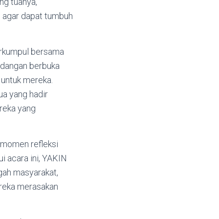
ng tuanya,
l agar dapat tumbuh
erkumpul bersama
idangan berbuka
 untuk mereka.
ua yang hadir
reka yang
i momen refleksi
ui acara ini, YAKIN
gah masyarakat,
ereka merasakan