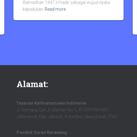
Ramadhan 1447 H hadir sebagai wujud nyata
kepedulian
Read more
Alamat:
Yayasan Kalimatunsawa Indonesia
Jl. Kemang Sari Jl. Mentari No.1, RT.003/RW.007,
Jatikramat, Kec. Jatiasih, Kota Bks, Jawa Barat 17421
Pondok Quran Karawang