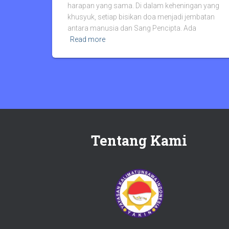
harapan yang sama. Di dalam keheningan yang
khusyuk, setiap bisikan doa menjadi jembatan
antara manusia dan Sang Pencipta. Ada
Read more
Tentang Kami