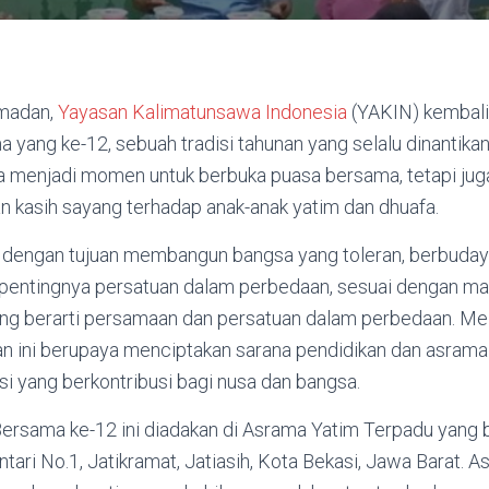
amadan,
Yayasan Kalimatunsawa Indonesia
(YAKIN) kembal
yang ke-12, sebuah tradisi tahunan yang selalu dinantikan
nya menjadi momen untuk berbuka puasa bersama, tetapi ju
n kasih sayang terhadap anak-anak yatim dan dhuafa.
i dengan tujuan membangun bangsa yang toleran, berbudaya
pentingnya persatuan dalam perbedaan, sesuai dengan m
ng berarti persamaan dan persatuan dalam perbedaan.
Mel
n ini berupaya menciptakan sarana pendidikan dan asrama 
 yang berkontribusi bagi nusa dan bangsa.
​
rsama ke-12 ini diadakan di Asrama Yatim Terpadu yang be
tari No.1, Jatikramat, Jatiasih, Kota Bekasi, Jawa Barat.
As