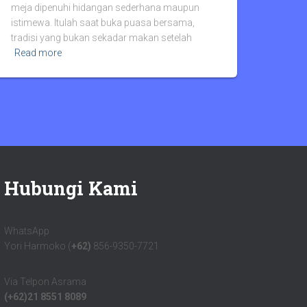
meja dipenuhi hidangan sederhana maupun
istimewa. Itulah saat buka puasa bersama,
tradisi yang bukan sekadar makan setelah
Read more
Hubungi Kami
WhatsApp
Yori Harmoko (
+62)
856-9350-7721
Via Telpon Asrama
(+62)21 8551 8089