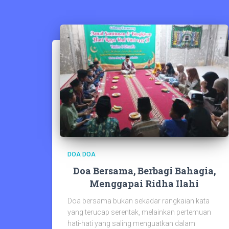
DOA DOA
Doa Bersama, Berbagi Bahagia,
Menggapai Ridha Ilahi
Doa bersama bukan sekadar rangkaian kata
yang terucap serentak, melainkan pertemuan
hati-hati yang saling menguatkan dalam