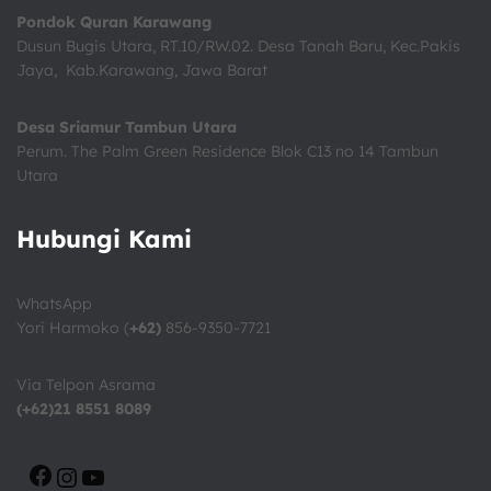
Pondok Quran Karawang
Dusun Bugis Utara, RT.10/RW.02. Desa Tanah Baru, Kec.Pakis
Jaya, Kab.Karawang, Jawa Barat
Desa Sriamur Tambun Utara
Perum. The Palm Green Residence Blok C13 no 14 Tambun
Utara
Hubungi Kami
WhatsApp
Yori Harmoko (
+62)
856-9350-7721
Via Telpon Asrama
(+62)21 8551 8089