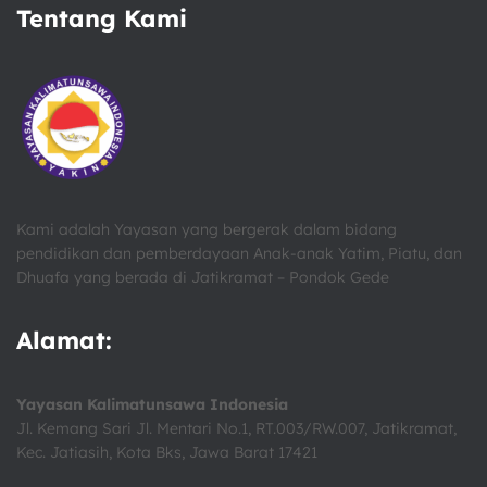
Tentang Kami
Kami adalah Yayasan yang bergerak dalam bidang
pendidikan dan pemberdayaan Anak-anak Yatim, Piatu, dan
Dhuafa yang berada di Jatikramat – Pondok Gede
Alamat:
Yayasan Kalimatunsawa Indonesia
Jl. Kemang Sari Jl. Mentari No.1, RT.003/RW.007, Jatikramat,
Kec. Jatiasih, Kota Bks, Jawa Barat 17421