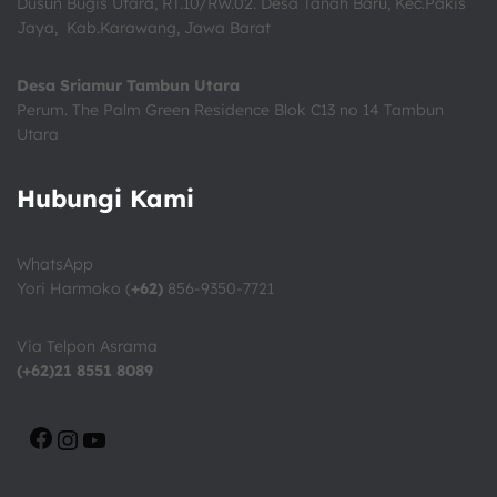
Dusun Bugis Utara, RT.10/RW.02. Desa Tanah Baru, Kec.Pakis
Jaya, Kab.Karawang, Jawa Barat
Desa Sriamur Tambun Utara
Perum. The Palm Green Residence Blok C13 no 14 Tambun
Utara
Hubungi Kami
WhatsApp
Yori Harmoko (
+62)
856-9350-7721
Via Telpon Asrama
(+62)21 8551 8089