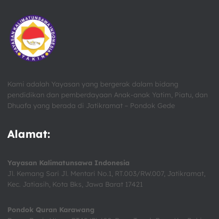
Kami adalah Yayasan yang bergerak dalam bidang
pendidikan dan pemberdayaan Anak-anak Yatim, Piatu, dan
Dhuafa yang berada di Jatikramat – Pondok Gede
Alamat:
Yayasan Kalimatunsawa Indonesia
Jl. Kemang Sari Jl. Mentari No.1, RT.003/RW.007, Jatikramat,
Kec. Jatiasih, Kota Bks, Jawa Barat 17421
Pondok Quran Karawang