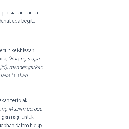
 persiapan, tanpa
ahal, ada begitu
enuh keikhlasan
bda,
“Barang siapa
sjid), mendengarkan
maka ia akan
kan tertolak.
orang Muslim berdoa
ngan ragu untuk
dahan dalam hidup.