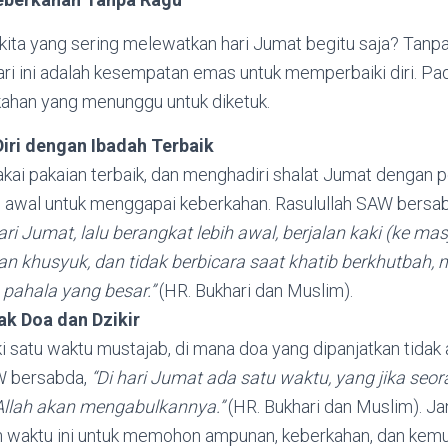
kita yang sering melewatkan hari Jumat begitu saja? Tanpa
i ini adalah kesempatan emas untuk memperbaiki diri. Pad
kahan yang menunggu untuk diketuk.
iri dengan Ibadah Terbaik
kai pakaian terbaik, dan menghadiri shalat Jumat dengan p
h awal untuk menggapai keberkahan. Rasulullah SAW bersa
ri Jumat, lalu berangkat lebih awal, berjalan kaki (ke ma
n khusyuk, dan tidak berbicara saat khatib berkhutbah, 
pahala yang besar.”
(HR. Bukhari dan Muslim).
k Doa dan Dzikir
 satu waktu mustajab, di mana doa yang dipanjatkan tidak a
W bersabda,
“Di hari Jumat ada satu waktu, yang jika se
Allah akan mengabulkannya.”
(HR. Bukhari dan Muslim). Ja
waktu ini untuk memohon ampunan, keberkahan, dan kemu