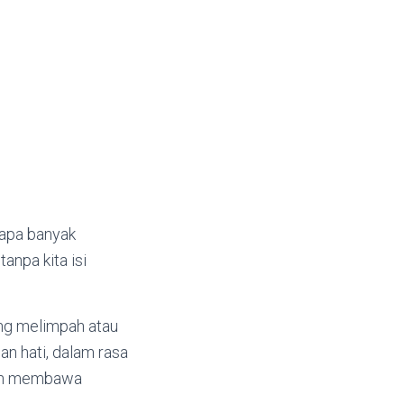
rapa banyak
anpa kita isi
ang melimpah atau
n hati, dalam rasa
kan membawa