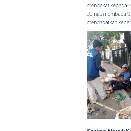
mendekat kepada-Ny
Jumat, membaca Sura
mendapatkan keberk
Saatnya Meraih K