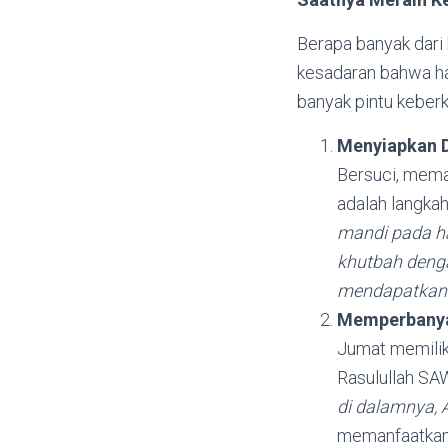
Berapa banyak dari 
kesadaran bahwa har
banyak pintu keber
Menyiapkan D
Bersuci, mema
adalah langka
mandi pada ha
khutbah denga
mendapatkan 
Memperbanya
Jumat memiliki
Rasulullah SA
di dalamnya, 
memanfaatkan 