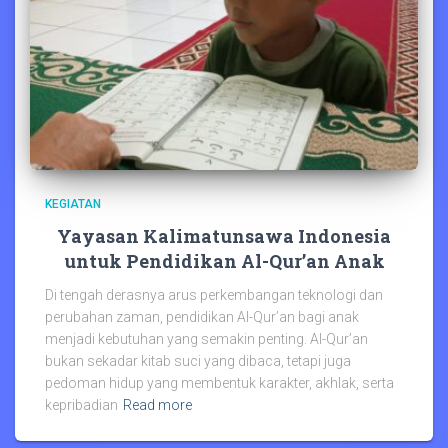
KEGIATAN
Yayasan Kalimatunsawa Indonesia
untuk Pendidikan Al-Qur’an Anak
Di tengah derasnya arus perkembangan teknologi dan
perubahan zaman, pendidikan Al-Qur’an bagi anak
menjadi kebutuhan yang semakin penting. Al-Qur’an
bukan sekadar kitab suci yang dibaca, tetapi juga
pedoman hidup yang membentuk karakter, akhlak, serta
kepribadian
Read more