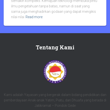
semakin kompleks. Kemajuan teknologi membuka pintu
ilmu pengetahuan tanpa batas, namun di saat yang
sama juga menghadirkan godaan yang dapat mengikis
nilai-nilai
Read more
Tentang Kami
Kami adalah Yayasan yang bergerak dalam bidang pendidikan dan
pemberdayaan Anak-anak Yatim, Piatu, dan Dhuafa yang berada di
Jatikramat – Pondok Gede