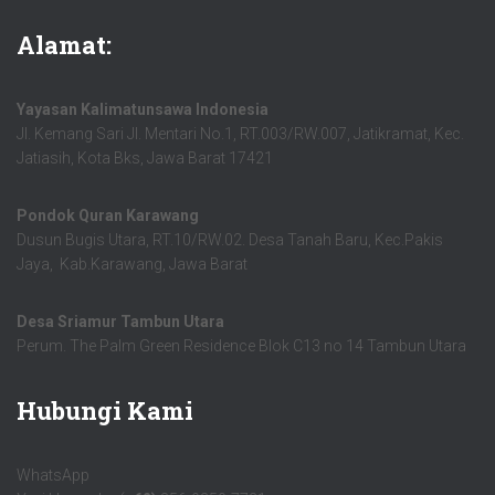
Alamat:
Yayasan Kalimatunsawa Indonesia
Jl. Kemang Sari Jl. Mentari No.1, RT.003/RW.007, Jatikramat, Kec.
Jatiasih, Kota Bks, Jawa Barat 17421
Pondok Quran Karawang
Dusun Bugis Utara, RT.10/RW.02. Desa Tanah Baru, Kec.Pakis
Jaya, Kab.Karawang, Jawa Barat
Desa Sriamur Tambun Utara
Perum. The Palm Green Residence Blok C13 no 14 Tambun Utara
Hubungi Kami
WhatsApp