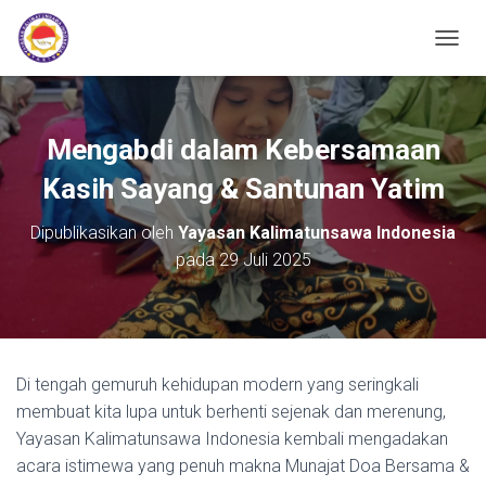
TOGGL
Mengabdi dalam Kebersamaan
Kasih Sayang & Santunan Yatim
Dipublikasikan oleh
Yayasan Kalimatunsawa Indonesia
pada
29 Juli 2025
Di tengah gemuruh kehidupan modern yang seringkali
membuat kita lupa untuk berhenti sejenak dan merenung,
Yayasan Kalimatunsawa Indonesia kembali mengadakan
acara istimewa yang penuh makna Munajat Doa Bersama &