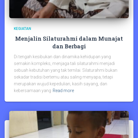
KEGIATAN
Menjalin Silaturahmi dalam Munajat
dan Berbagi
Di tengah kesibukan dan dinamika kehidupan yang
semakin kompleks, menjaga tali silaturahmi menjadi
sebuah kebutuhan yang tak ternilai. Silaturahmi bukan
sekadar tradisi bertemu atau saling menyapa, tetapi
merupakan wujud kepedulian, kasih sayang, dan
kebersamaan yang
Read more