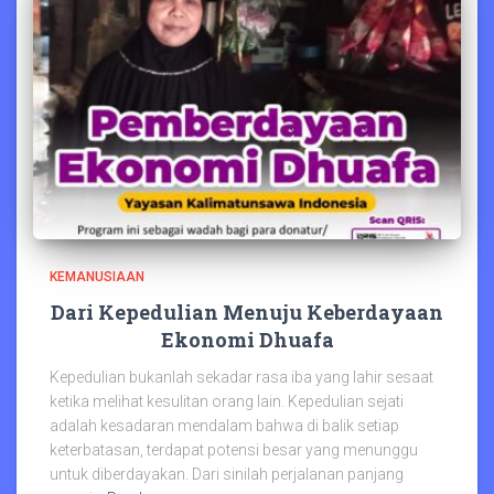
KEMANUSIAAN
Dari Kepedulian Menuju Keberdayaan
Ekonomi Dhuafa
Kepedulian bukanlah sekadar rasa iba yang lahir sesaat
ketika melihat kesulitan orang lain. Kepedulian sejati
adalah kesadaran mendalam bahwa di balik setiap
keterbatasan, terdapat potensi besar yang menunggu
untuk diberdayakan. Dari sinilah perjalanan panjang