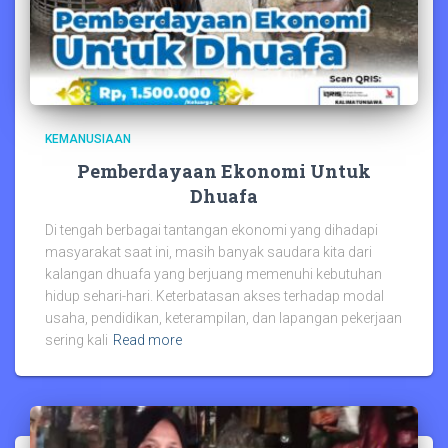
KEMANUSIAAN
Pemberdayaan Ekonomi Untuk
Dhuafa
Di tengah berbagai tantangan ekonomi yang dihadapi
masyarakat saat ini, masih banyak saudara kita dari
kalangan dhuafa yang berjuang memenuhi kebutuhan
hidup sehari-hari. Keterbatasan akses terhadap modal
usaha, pendidikan, keterampilan, dan lapangan pekerjaan
sering kali
Read more