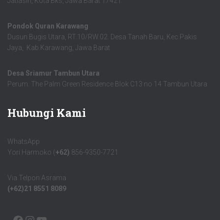
Jatiasih, Kota Bks, Jawa Barat 17421
Pondok Quran Karawang
Dusun Bugis Utara, RT.10/RW.02. Desa Tanah Baru, Kec.Pakis
Jaya, Kab.Karawang, Jawa Barat
Desa Sriamur Tambun Utara
Perum. The Palm Green Residence Blok C13 no 14 Tambun Utara
Hubungi Kami
WhatsApp
Yori Harmoko (
+62)
856-9350-7721
Via Telpon Asrama
(+62)21 8551 8089