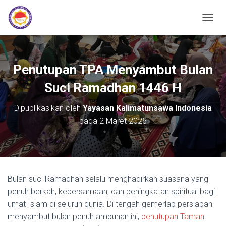
TOGGL
Penutupan TPA Menyambut Bulan
Suci Ramadhan 1446 H
Dipublikasikan oleh
Yayasan Kalimatunsawa Indonesia
pada
2 Maret 2025
Bulan suci Ramadhan selalu menghadirkan suasana yang
penuh berkah, kebersamaan, dan peningkatan spiritual bagi
umat Islam di seluruh dunia. Di tengah gemerlap persiapan
menyambut bulan penuh ampunan ini,
penutupan Taman