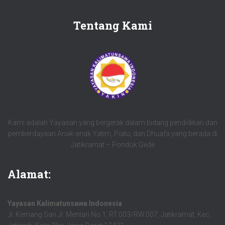
Tentang Kami
Kami adalah Yayasan yang bergerak dalam bidang pendidikan dan
pemberdayaan Anak-anak Yatim, Piatu, dan Dhuafa yang berada di
Jatikramat – Pondok Gede
Alamat:
Yayasan Kalimatunsawa Indonesia
Jl. Kemang Sari Jl. Mentari No.1, RT.003/RW.007, Jatikramat, Kec.