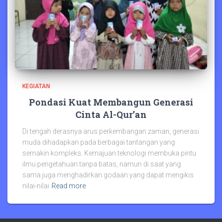
KEGIATAN
Pondasi Kuat Membangun Generasi
Cinta Al-Qur’an
Di tengah derasnya arus perkembangan zaman, generasi
muda dihadapkan pada berbagai tantangan yang
semakin kompleks. Kemajuan teknologi membuka pintu
ilmu pengetahuan tanpa batas, namun di saat yang
sama juga menghadirkan godaan yang dapat mengikis
nilai-nilai
Read more