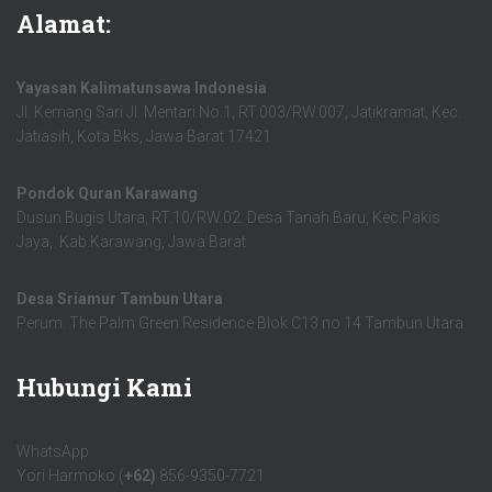
Alamat:
Yayasan Kalimatunsawa Indonesia
Jl. Kemang Sari Jl. Mentari No.1, RT.003/RW.007, Jatikramat, Kec.
Jatiasih, Kota Bks, Jawa Barat 17421
Pondok Quran Karawang
Dusun Bugis Utara, RT.10/RW.02. Desa Tanah Baru, Kec.Pakis
Jaya, Kab.Karawang, Jawa Barat
Desa Sriamur Tambun Utara
Perum. The Palm Green Residence Blok C13 no 14 Tambun Utara
Hubungi Kami
WhatsApp
Yori Harmoko (
+62)
856-9350-7721