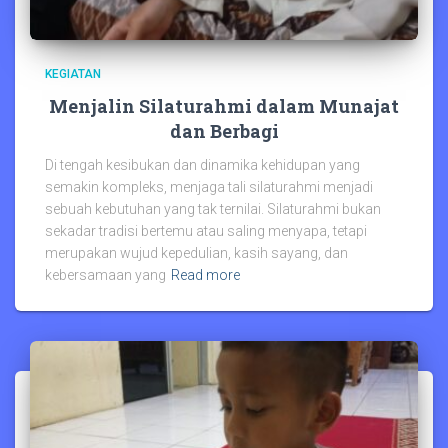
KEGIATAN
Menjalin Silaturahmi dalam Munajat
dan Berbagi
Di tengah kesibukan dan dinamika kehidupan yang
semakin kompleks, menjaga tali silaturahmi menjadi
sebuah kebutuhan yang tak ternilai. Silaturahmi bukan
sekadar tradisi bertemu atau saling menyapa, tetapi
merupakan wujud kepedulian, kasih sayang, dan
kebersamaan yang
Read more