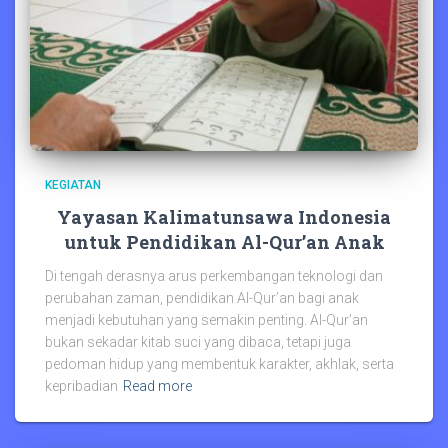
KEGIATAN
Yayasan Kalimatunsawa Indonesia
untuk Pendidikan Al-Qur’an Anak
Di tengah derasnya arus perkembangan teknologi dan
perubahan zaman, pendidikan Al-Qur’an bagi anak
menjadi kebutuhan yang semakin penting. Al-Qur’an
bukan sekadar kitab suci yang dibaca, tetapi juga
pedoman hidup yang membentuk karakter, akhlak, serta
kepribadian
Read more