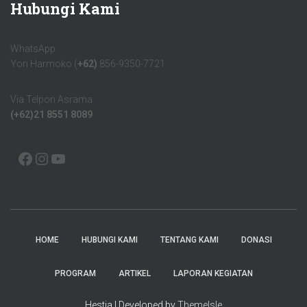
Hubungi Kami
WhatsApp
Yori Harmoko (
+62)
856-9350-7721
Via Telpon Asrama
(+62)21 8551 8089
HOME
HUBUNGI KAMI
TENTANG KAMI
DONASI
PROGRAM
ARTIKEL
LAPORAN KEGIATAN
Hestia | Developed by
ThemeIsle