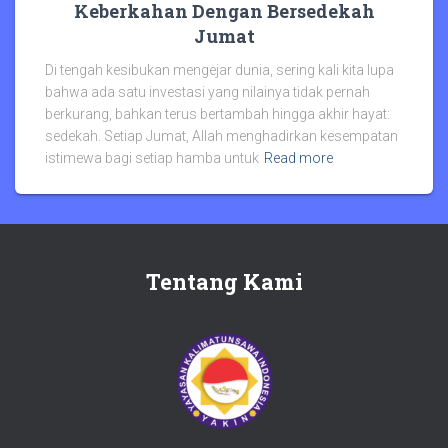
Keberkahan Dengan Bersedekah
Jumat
Di tengah kesibukan mengejar dunia, sering kali kita lupa
bahwa ada satu investasi yang nilainya tidak pernah
berkurang, bahkan terus bertambah hingga akhir hayat:
sedekah. Setiap Jumat, Allah menghadirkan kesempatan
istimewa bagi setiap hamba untuk
Read more
Tentang Kami