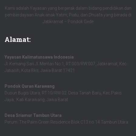
Kami adalah Yayasan yang bergerak dalam bidang pendidikan dan
pemberdayaan Anak-anak Yatim, Piatu, dan Dhuafa yang berada di
Jatikramat – Pondok Gede
Alamat:
Yayasan Kalimatunsawa Indonesia
Jl. Kemang Sari Jl. Mentari No.1, RT.003/RW.007, Jatikramat, Kec.
Jatiasih, Kota Bks, Jawa Barat 17421
Pondok Quran Karawang
Dusun Bugis Utara, RT.10/RW.02. Desa Tanah Baru, Kec.Pakis
Jaya, Kab.Karawang, Jawa Barat
Desa Sriamur Tambun Utara
Perum. The Palm Green Residence Blok C13 no 14 Tambun Utara