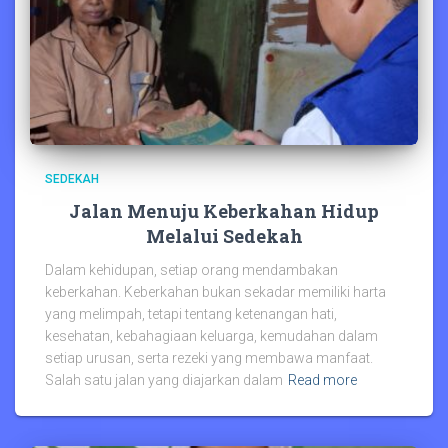
SEDEKAH
Jalan Menuju Keberkahan Hidup
Melalui Sedekah
Dalam kehidupan, setiap orang mendambakan
keberkahan. Keberkahan bukan sekadar memiliki harta
yang melimpah, tetapi tentang ketenangan hati,
kesehatan, kebahagiaan keluarga, kemudahan dalam
setiap urusan, serta rezeki yang membawa manfaat.
Salah satu jalan yang diajarkan dalam
Read more