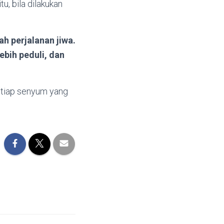
u, bila dilakukan
h perjalanan jiwa.
bih peduli, dan
setiap senyum yang