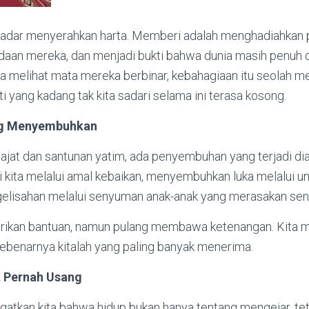
dar menyerahkan harta. Memberi adalah menghadiahkan p
aan mereka, dan menjadi bukti bahwa dunia masih penuh 
ita melihat mata mereka berbinar, kebahagiaan itu seolah m
 yang kadang tak kita sadari selama ini terasa kosong.
ng Menyembuhkan
najat dan santunan yatim, ada penyembuhan yang terjadi d
kita melalui amal kebaikan, menyembuhkan luka melalui un
isahan melalui senyuman anak-anak yang merasakan sent
rikan bantuan, namun pulang membawa ketenangan. Kita 
ebenarnya kitalah yang paling banyak menerima.
 Pernah Usang
gatkan kita bahwa hidup bukan hanya tentang mengejar, tet