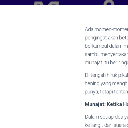
Ada momen-momen da
pengingat akan beta
berkumpul dalam m
sambil menyertakan 
munajat itu beririn
Di tengah hiruk piku
hening yang mengha
punya, tetapi tentan
Munajat: Ketika H
Dalam setiap doa ya
ke langit dari suar