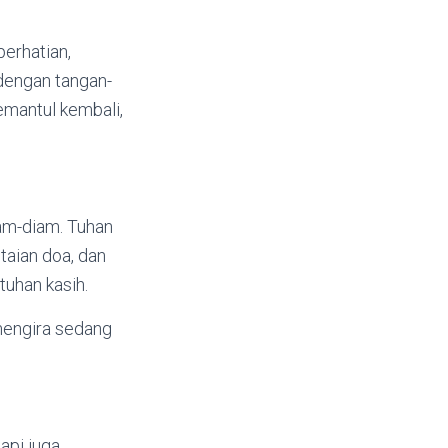
erhatian,
dengan tangan-
emantul kembali,
iam-diam. Tuhan
taian doa, dan
uhan kasih.
mengira sedang
api juga