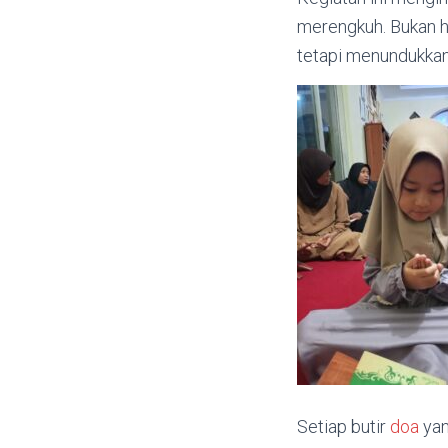
merengkuh. Bukan ha
tetapi menundukkan 
Setiap butir
doa
yan