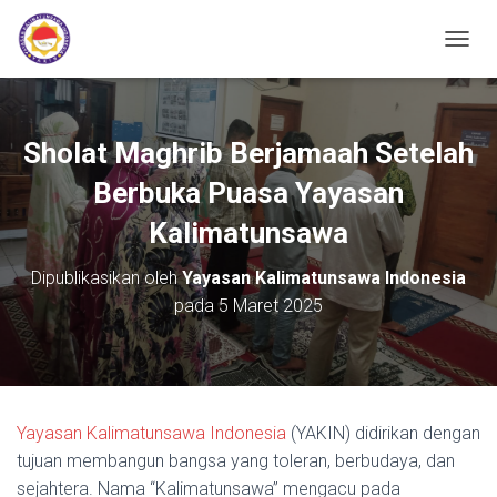
TOGGL
Sholat Maghrib Berjamaah Setelah
Berbuka Puasa Yayasan
Kalimatunsawa
Dipublikasikan oleh
Yayasan Kalimatunsawa Indonesia
pada
5 Maret 2025
Yayasan Kalimatunsawa Indonesia
(YAKIN) didirikan dengan
tujuan membangun bangsa yang toleran, berbudaya, dan
sejahtera.
Nama “Kalimatunsawa” mengacu pada