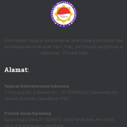
Kami adalah Yayasan yang bergerak dalam bidang pendidikan dan
pemberdayaan Anak-anak Yatim, Piatu, dan Dhuafa yang berada di
Jatikramat – Pondok Gede
Alamat:
Yayasan Kalimatunsawa Indonesia
Jl. Kemang Sari Jl. Mentari No.1, RT.003/RW.007, Jatikramat, Kec.
Jatiasih, Kota Bks, Jawa Barat 17421
Pondok Quran Karawang
Dusun Bugis Utara, RT.10/RW.02. Desa Tanah Baru, Kec.Pakis
Jaya, Kab.Karawang, Jawa Barat