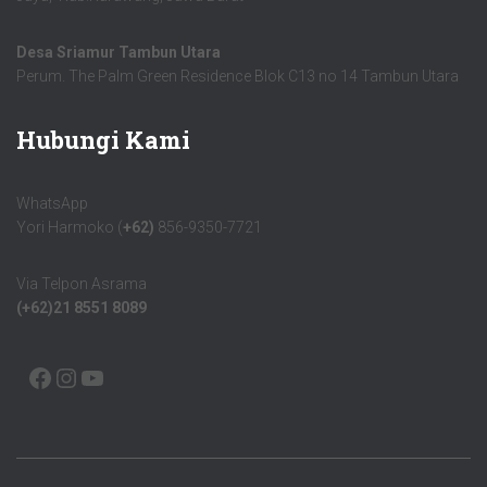
Desa Sriamur Tambun Utara
Perum. The Palm Green Residence Blok C13 no 14 Tambun Utara
Hubungi Kami
WhatsApp
Yori Harmoko (
+62)
856-9350-7721
Via Telpon Asrama
(+62)21 8551 8089