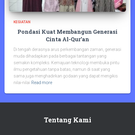
KEGIATAN
Pondasi Kuat Membangun Generasi
Cinta Al-Qur’an
Di tengah derasnya arus perkembangan zaman, generasi
muda dihadapkan pada berbagai tantangan yang
semakin kompleks. Kemajuan teknologi membuka pintu
ilmu pengetahuan tanpa batas, namun di saat yang
sama juga menghadirkan godaan yang dapat mengikis
nilai-nilai
Read more
Tentang Kami