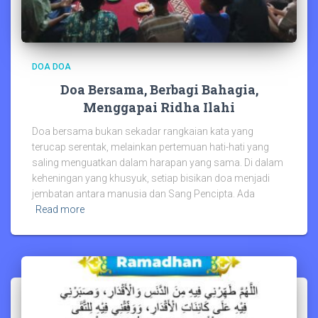
DOA DOA
Doa Bersama, Berbagi Bahagia,
Menggapai Ridha Ilahi
Doa bersama bukan sekadar rangkaian kata yang
terucap serentak, melainkan pertemuan hati-hati yang
saling menguatkan dalam harapan yang sama. Di dalam
keheningan yang khusyuk, setiap bisikan doa menjadi
jembatan antara manusia dan Sang Pencipta. Ada
Read more