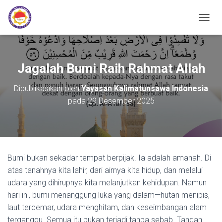
TOGGL
Jagalah Bumi Raih Rahmat Allah
Dipublikasikan oleh
Yayasan Kalimatunsawa Indonesia
pada
29 Desember 2025
Bumi bukan sekadar tempat berpijak. Ia adalah amanah. Di
atas tanahnya kita lahir, dari airnya kita hidup, dan melalui
udara yang dihirupnya kita melanjutkan kehidupan. Namun
hari ini, bumi menanggung luka yang dalam—hutan menipis,
laut tercemar, udara menghitam, dan keseimbangan alam
terganggu. Semua itu bukan terjadi tanpa sebab. Tangan