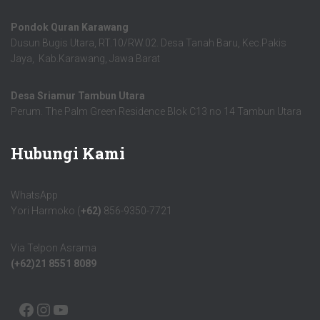
Pondok Quran Karawang
Dusun Bugis Utara, RT.10/RW.02. Desa Tanah Baru, Kec.Pakis
Jaya, Kab.Karawang, Jawa Barat
Desa Sriamur Tambun Utara
Perum. The Palm Green Residence Blok C13 no 14 Tambun Utara
Hubungi Kami
WhatsApp
Yori Harmoko (
+62)
856-9350-7721
Via Telpon Asrama
(+62)21 8551 8089