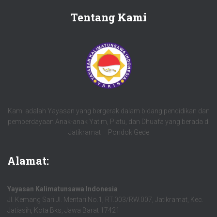
Tentang Kami
Kami adalah Yayasan yang bergerak dalam bidang pendidikan dan
pemberdayaan Anak-anak Yatim, Piatu, dan Dhuafa yang berada di
Jatikramat – Pondok Gede
Alamat:
Yayasan Kalimatunsawa Indonesia
Jl. Kemang Sari Jl. Mentari No.1, RT.003/RW.007, Jatikramat, Kec.
Jatiasih, Kota Bks, Jawa Barat 17421