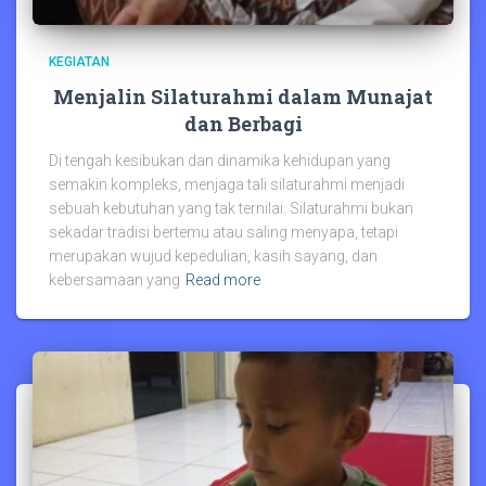
KEGIATAN
Menjalin Silaturahmi dalam Munajat
dan Berbagi
Di tengah kesibukan dan dinamika kehidupan yang
semakin kompleks, menjaga tali silaturahmi menjadi
sebuah kebutuhan yang tak ternilai. Silaturahmi bukan
sekadar tradisi bertemu atau saling menyapa, tetapi
merupakan wujud kepedulian, kasih sayang, dan
kebersamaan yang
Read more