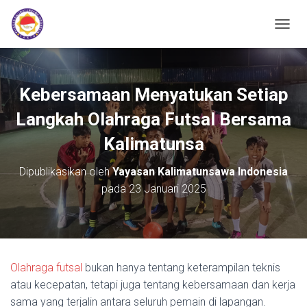
TOGGL
Kebersamaan Menyatukan Setiap
Langkah Olahraga Futsal Bersama
Kalimatunsa
Dipublikasikan oleh
Yayasan Kalimatunsawa Indonesia
pada
23 Januari 2025
Olahraga futsal
bukan hanya tentang keterampilan teknis
atau kecepatan, tetapi juga tentang kebersamaan dan kerja
sama yang terjalin antara seluruh pemain di lapangan.