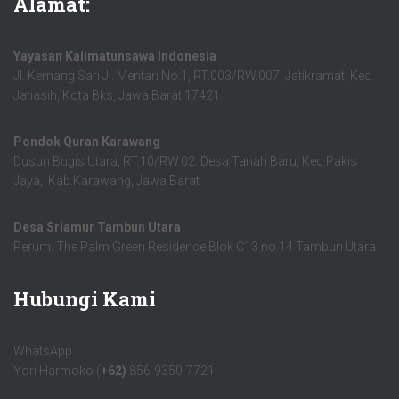
Alamat:
Yayasan Kalimatunsawa Indonesia
Jl. Kemang Sari Jl. Mentari No.1, RT.003/RW.007, Jatikramat, Kec.
Jatiasih, Kota Bks, Jawa Barat 17421
Pondok Quran Karawang
Dusun Bugis Utara, RT.10/RW.02. Desa Tanah Baru, Kec.Pakis
Jaya, Kab.Karawang, Jawa Barat
Desa Sriamur Tambun Utara
Perum. The Palm Green Residence Blok C13 no 14 Tambun Utara
Hubungi Kami
WhatsApp
Yori Harmoko (
+62)
856-9350-7721