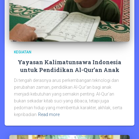
KEGIATAN
Yayasan Kalimatunsawa Indonesia
untuk Pendidikan Al-Qur’an Anak
Di tengah derasnya arus perkembangan teknologi dan
perubahan zaman, pendidikan Al-Qur’an bagi anak
menjadi kebutuhan yang semakin penting. Al-Qur’an
bukan sekadar kitab suci yang dibaca, tetapi juga
pedoman hidup yang membentuk karakter, akhlak, serta
kepribadian
Read more