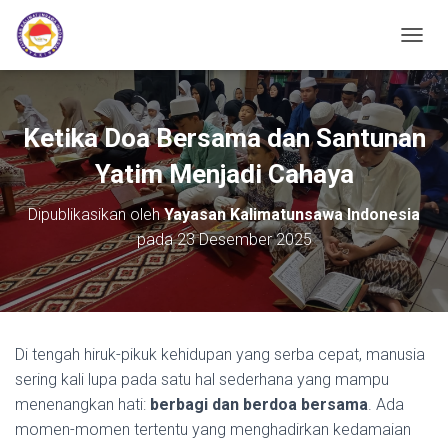
TOGGL
Ketika Doa Bersama dan Santunan
Yatim Menjadi Cahaya
Dipublikasikan oleh
Yayasan Kalimatunsawa Indonesia
pada
23 Desember 2025
Di tengah hiruk-pikuk kehidupan yang serba cepat, manusia
sering kali lupa pada satu hal sederhana yang mampu
menenangkan hati:
berbagi dan berdoa bersama
. Ada
momen-momen tertentu yang menghadirkan kedamaian