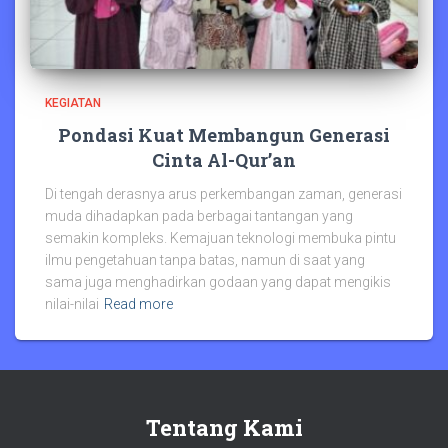
KEGIATAN
Pondasi Kuat Membangun Generasi
Cinta Al-Qur’an
Di tengah derasnya arus perkembangan zaman, generasi
muda dihadapkan pada berbagai tantangan yang
semakin kompleks. Kemajuan teknologi membuka pintu
ilmu pengetahuan tanpa batas, namun di saat yang
sama juga menghadirkan godaan yang dapat mengikis
nilai-nilai
Read more
Tentang Kami