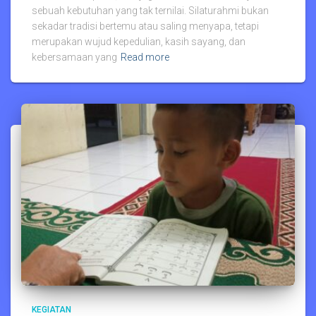
sebuah kebutuhan yang tak ternilai. Silaturahmi bukan
sekadar tradisi bertemu atau saling menyapa, tetapi
merupakan wujud kepedulian, kasih sayang, dan
kebersamaan yang
Read more
KEGIATAN