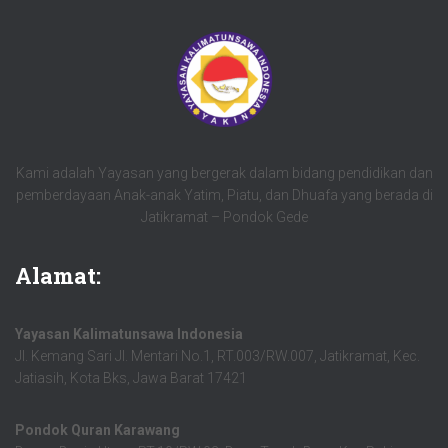
Kami adalah Yayasan yang bergerak dalam bidang pendidikan dan
pemberdayaan Anak-anak Yatim, Piatu, dan Dhuafa yang berada di
Jatikramat – Pondok Gede
Alamat:
Yayasan Kalimatunsawa Indonesia
Jl. Kemang Sari Jl. Mentari No.1, RT.003/RW.007, Jatikramat, Kec.
Jatiasih, Kota Bks, Jawa Barat 17421
Pondok Quran Karawang