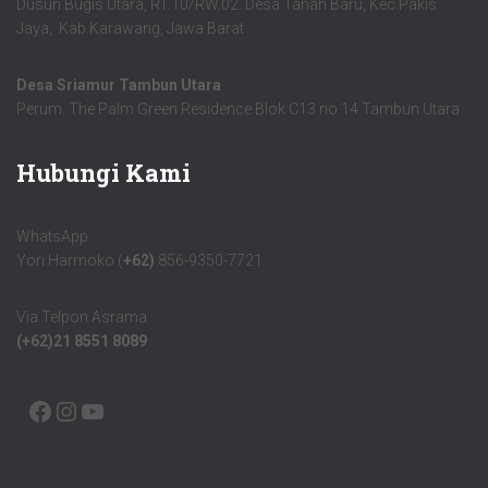
Dusun Bugis Utara, RT.10/RW.02. Desa Tanah Baru, Kec.Pakis
Jaya, Kab.Karawang, Jawa Barat
Desa Sriamur Tambun Utara
Perum. The Palm Green Residence Blok C13 no 14 Tambun Utara
Hubungi Kami
WhatsApp
Yori Harmoko (
+62)
856-9350-7721
Via Telpon Asrama
(+62)21 8551 8089