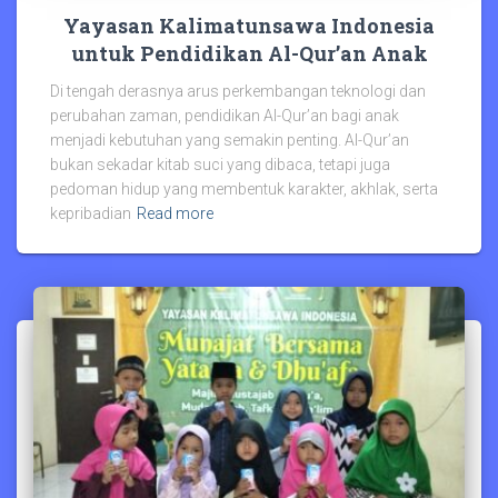
Yayasan Kalimatunsawa Indonesia
untuk Pendidikan Al-Qur’an Anak
Di tengah derasnya arus perkembangan teknologi dan
perubahan zaman, pendidikan Al-Qur’an bagi anak
menjadi kebutuhan yang semakin penting. Al-Qur’an
bukan sekadar kitab suci yang dibaca, tetapi juga
pedoman hidup yang membentuk karakter, akhlak, serta
kepribadian
Read more