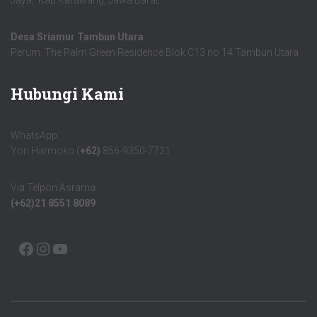
Jaya, Kab.Karawang, Jawa Barat
Desa Sriamur Tambun Utara
Perum. The Palm Green Residence Blok C13 no 14 Tambun Utara
Hubungi Kami
WhatsApp
Yori Harmoko (
+62)
856-9350-7721
Via Telpon Asrama
(+62)21 8551 8089