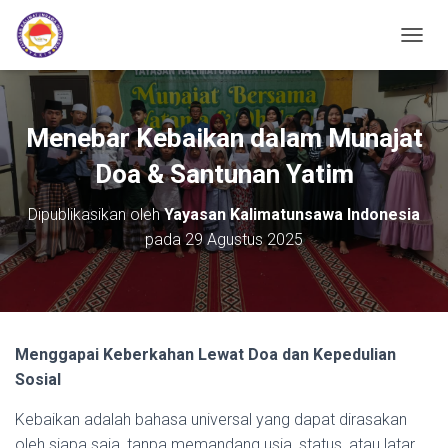
TOGGL
Menebar Kebaikan dalam Munajat
Doa & Santunan Yatim
Dipublikasikan oleh
Yayasan Kalimatunsawa Indonesia
pada
29 Agustus 2025
Menggapai Keberkahan Lewat Doa dan Kepedulian
Sosial
Kebaikan adalah bahasa universal yang dapat dirasakan
oleh siapa saja, tanpa memandang usia, status, atau latar