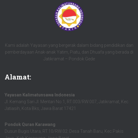
Kami adalah Yayasan yang bergerak dalam bidang pendidikan dan
pemberdayaan Anak-anak Yatim, Piatu, dan Dhuafa yang berada di
Jatikramat – Pondok Gede
Alamat:
Yayasan Kalimatunsawa Indonesia
Jl. Kemang Sari Jl. Mentari No.1, RT.003/RW.007, Jatikramat, Kec.
Jatiasih, Kota Bks, Jawa Barat 17421
Pondok Quran Karawang
Dusun Bugis Utara, RT.10/RW.02. Desa Tanah Baru, Kec.Pakis