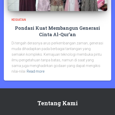
KEGIATAN
Pondasi Kuat Membangun Generasi
Cinta Al-Qur’an
Di tengah derasnya arus perkembangan zaman, generasi
muda dihadapkan pada berbagai tantangan yang
semakin kompleks. Kemajuan teknologi membuka pintu
ilmu pengetahuan tanpa batas, namun di saat yang
sama juga menghadirkan godaan yang dapat mengikis
nilai-nilai
Read more
Tentang Kami