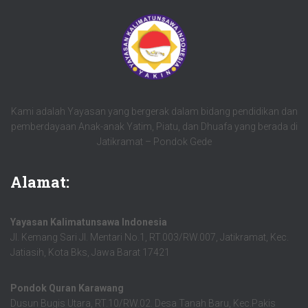
Kami adalah Yayasan yang bergerak dalam bidang pendidikan dan
pemberdayaan Anak-anak Yatim, Piatu, dan Dhuafa yang berada di
Jatikramat – Pondok Gede
Alamat:
Yayasan Kalimatunsawa Indonesia
Jl. Kemang Sari Jl. Mentari No.1, RT.003/RW.007, Jatikramat, Kec.
Jatiasih, Kota Bks, Jawa Barat 17421
Pondok Quran Karawang
Dusun Bugis Utara, RT.10/RW.02. Desa Tanah Baru, Kec.Pakis