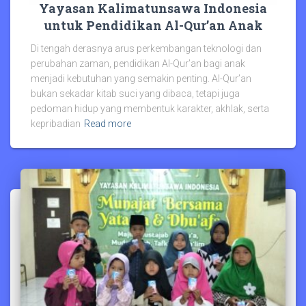
Yayasan Kalimatunsawa Indonesia
untuk Pendidikan Al-Qur’an Anak
Di tengah derasnya arus perkembangan teknologi dan
perubahan zaman, pendidikan Al-Qur’an bagi anak
menjadi kebutuhan yang semakin penting. Al-Qur’an
bukan sekadar kitab suci yang dibaca, tetapi juga
pedoman hidup yang membentuk karakter, akhlak, serta
kepribadian
Read more