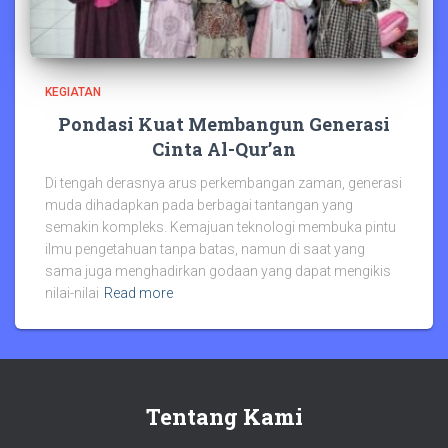
KEGIATAN
Pondasi Kuat Membangun Generasi
Cinta Al-Qur’an
Di tengah derasnya arus perkembangan zaman, generasi
muda dihadapkan pada berbagai tantangan yang
semakin kompleks. Kemajuan teknologi membuka pintu
ilmu pengetahuan tanpa batas, namun di saat yang
sama juga menghadirkan godaan yang dapat mengikis
nilai-nilai
Read more
Tentang Kami