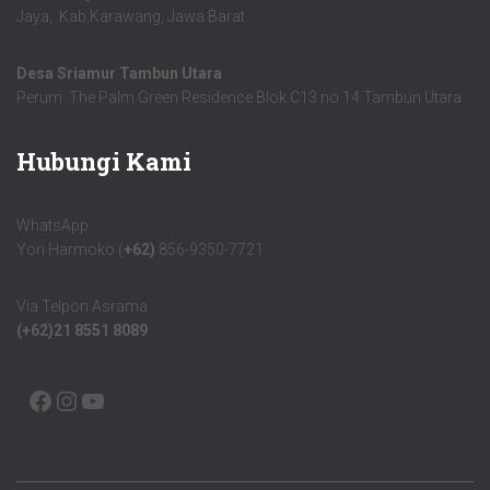
Jaya, Kab.Karawang, Jawa Barat
Desa Sriamur Tambun Utara
Perum. The Palm Green Residence Blok C13 no 14 Tambun Utara
Hubungi Kami
WhatsApp
Yori Harmoko (
+62)
856-9350-7721
Via Telpon Asrama
(+62)21 8551 8089