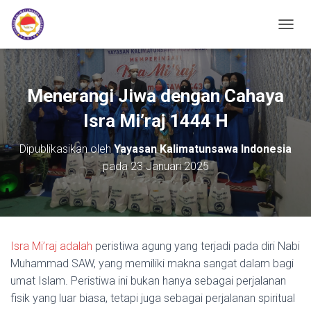
TOGGL
Menerangi Jiwa dengan Cahaya
Isra Mi’raj 1444 H
Dipublikasikan oleh
Yayasan Kalimatunsawa Indonesia
pada
23 Januari 2025
Isra Mi’raj adalah
peristiwa agung yang terjadi pada diri Nabi
Muhammad SAW, yang memiliki makna sangat dalam bagi
umat Islam. Peristiwa ini bukan hanya sebagai perjalanan
fisik yang luar biasa, tetapi juga sebagai perjalanan spiritual