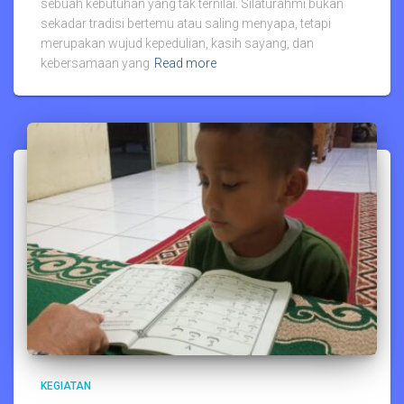
sebuah kebutuhan yang tak ternilai. Silaturahmi bukan
sekadar tradisi bertemu atau saling menyapa, tetapi
merupakan wujud kepedulian, kasih sayang, dan
kebersamaan yang
Read more
KEGIATAN