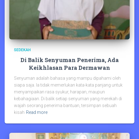
SEDEKAH
Di Balik Senyuman Penerima, Ada
Keikhlasan Para Dermawan
Senyuman adalah bahasa yang mampu dipahami oleh
siapa saja. Ia tidak memerlukan kata-kata panjang untuk
menyampaikan rasa syukur, harapan, maupun
kebahagiaan. Di balik setiap senyuman yang merekah di
wajah seorang penerima bantuan, tersimpan sebuah
kisah
Read more