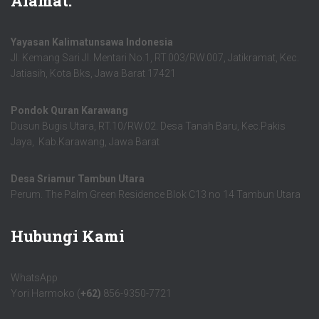
Alamat:
Yayasan Kalimatunsawa Indonesia
Jl. Kemang Sari Jl. Mentari No.1, RT.003/RW.007, Jatikramat, Kec.
Jatiasih, Kota Bks, Jawa Barat 17421
Pondok Quran Karawang
Dusun Bugis Utara, RT.10/RW.02. Desa Tanah Baru, Kec.Pakis
Jaya, Kab.Karawang, Jawa Barat
Desa Sriamur Tambun Utara
Perum. The Palm Green Residence Blok C13 no 14 Tambun Utara
Hubungi Kami
WhatsApp
Yori Harmoko (
+62)
856-9350-7721