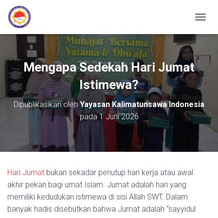
TOGGL
Mengapa Sedekah Hari Jumat
Istimewa?
Dipublikasikan oleh
Yayasan Kalimatunsawa Indonesia
pada
1 Juni 2026
Hari Jumat
bukan sekadar penutup hari kerja atau awal
akhir pekan bagi umat Islam. Jumat adalah hari yang
memiliki kedudukan istimewa di sisi Allah SWT. Dalam
banyak hadis disebutkan bahwa Jumat adalah “sayyidul