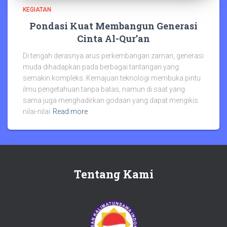
KEGIATAN
Pondasi Kuat Membangun Generasi
Cinta Al-Qur’an
Di tengah derasnya arus perkembangan zaman, generasi
muda dihadapkan pada berbagai tantangan yang
semakin kompleks. Kemajuan teknologi membuka pintu
ilmu pengetahuan tanpa batas, namun di saat yang
sama juga menghadirkan godaan yang dapat mengikis
nilai-nilai
Read more
Tentang Kami