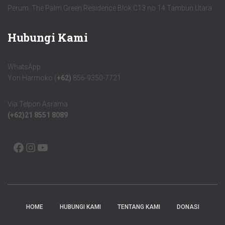
Perum. The Palm Green Residence Blok C13 no 14 Tambun Utara
Hubungi Kami
WhatsApp
Yori Harmoko (
+62)
856-9350-7721
Via Telpon Asrama
(+62)21 8551 8089
HOME
HUBUNGI KAMI
TENTANG KAMI
DONASI