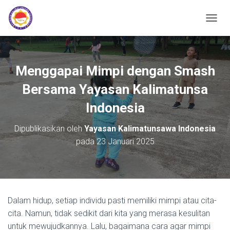
TOGGL
Menggapai Mimpi dengan Smash
Bersama Yayasan Kalimatunsa
Indonesia
Dipublikasikan oleh
Yayasan Kalimatunsawa Indonesia
pada
23 Januari 2025
Dalam hidup, setiap individu pasti memiliki mimpi atau cita-
cita. Namun, tidak sedikit dari kita yang merasa kesulitan
untuk mewujudkannya. Lalu, bagaimana cara agar mimpi