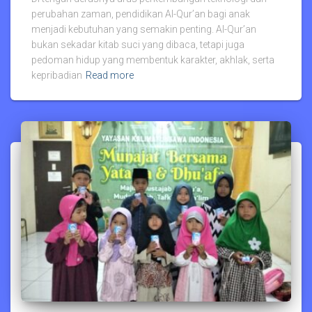
perubahan zaman, pendidikan Al-Qur’an bagi anak
menjadi kebutuhan yang semakin penting. Al-Qur’an
bukan sekadar kitab suci yang dibaca, tetapi juga
pedoman hidup yang membentuk karakter, akhlak, serta
kepribadian
Read more