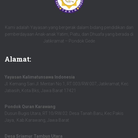
Kami adalah Yayasan yang bergerak dalam bidang pendidikan dan
pemberdayaan Anak-anak Yatim, Piatu, dan Dhuafa yang berada di
Jatikramat – Pondok Gede
Alamat:
Yayasan Kalimatunsawa Indonesia
Jl. Kemang Sari Jl. Mentari No.1, RT.003/RW.007, Jatikramat, Kec.
Jatiasih, Kota Bks, Jawa Barat 17421
Pondok Quran Karawang
Dusun Bugis Utara, RT.10/RW.02. Desa Tanah Baru, Kec.Pakis
Jaya, Kab.Karawang, Jawa Barat
Desa Sriamur Tambun Utara