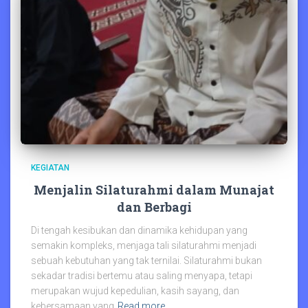
KEGIATAN
Menjalin Silaturahmi dalam Munajat
dan Berbagi
Di tengah kesibukan dan dinamika kehidupan yang
semakin kompleks, menjaga tali silaturahmi menjadi
sebuah kebutuhan yang tak ternilai. Silaturahmi bukan
sekadar tradisi bertemu atau saling menyapa, tetapi
merupakan wujud kepedulian, kasih sayang, dan
kebersamaan yang
Read more