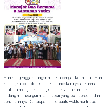
Mari kita genggam tangan mereka dengan keikhlasan. Mari
kita angkat doa-doa kita melalui tindakan nyata. Karena
saat kita menguatkan langkah anak yatim hari ini, kita
sedang membangun masa depan yang lebih beradab dan
penuh cahaya. Dan siapa tahu, di suatu waktu nanti, doa-