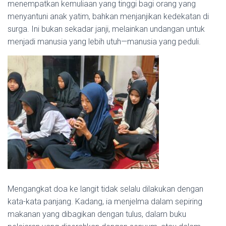
menempatkan kemuliaan yang tinggi bagi orang yang
menyantuni anak yatim, bahkan menjanjikan kedekatan di
surga. Ini bukan sekadar janji, melainkan undangan untuk
menjadi manusia yang lebih utuh—manusia yang peduli.
Mengangkat doa ke langit tidak selalu dilakukan dengan
kata-kata panjang. Kadang, ia menjelma dalam sepiring
makanan yang dibagikan dengan tulus, dalam buku