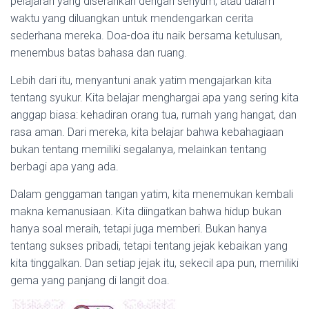
pelajaran yang diserahkan dengan senyum, atau dalam
waktu yang diluangkan untuk mendengarkan cerita
sederhana mereka. Doa-doa itu naik bersama ketulusan,
menembus batas bahasa dan ruang.
Lebih dari itu, menyantuni anak yatim mengajarkan kita
tentang syukur. Kita belajar menghargai apa yang sering kita
anggap biasa: kehadiran orang tua, rumah yang hangat, dan
rasa aman. Dari mereka, kita belajar bahwa kebahagiaan
bukan tentang memiliki segalanya, melainkan tentang
berbagi apa yang ada.
Dalam genggaman tangan yatim, kita menemukan kembali
makna kemanusiaan. Kita diingatkan bahwa hidup bukan
hanya soal meraih, tetapi juga memberi. Bukan hanya
tentang sukses pribadi, tetapi tentang jejak kebaikan yang
kita tinggalkan. Dan setiap jejak itu, sekecil apa pun, memiliki
gema yang panjang di langit doa.