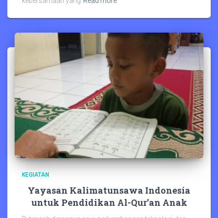
kebersamaan yang
Read more
KEGIATAN
Yayasan Kalimatunsawa Indonesia
untuk Pendidikan Al-Qur’an Anak