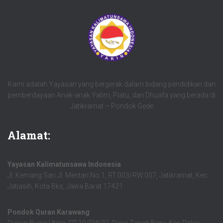
Kami adalah Yayasan yang bergerak dalam bidang pendidikan dan
pemberdayaan Anak-anak Yatim, Piatu, dan Dhuafa yang berada di
Jatikramat – Pondok Gede
Alamat:
Yayasan Kalimatunsawa Indonesia
Jl. Kemang Sari Jl. Mentari No.1, RT.003/RW.007, Jatikramat, Kec.
Jatiasih, Kota Bks, Jawa Barat 17421
Pondok Quran Karawang