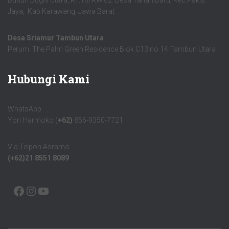
Dusun Bugis Utara, RT.10/RW.02. Desa Tanah Baru, Kec.Pakis
Jaya, Kab.Karawang, Jawa Barat
Desa Sriamur Tambun Utara
Perum. The Palm Green Residence Blok C13 no 14 Tambun Utara
Hubungi Kami
WhatsApp
Yori Harmoko (
+62)
856-9350-7721
Via Telpon Asrama
(+62)21 8551 8089