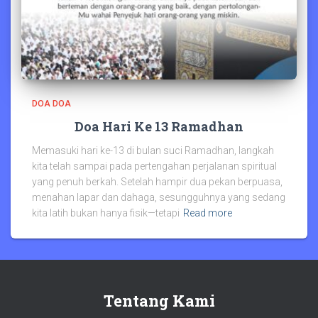
DOA DOA
Doa Hari Ke 13 Ramadhan
Memasuki hari ke-13 di bulan suci Ramadhan, langkah
kita telah sampai pada pertengahan perjalanan spiritual
yang penuh berkah. Setelah hampir dua pekan berpuasa,
menahan lapar dan dahaga, sesungguhnya yang sedang
kita latih bukan hanya fisik—tetapi
Read more
Tentang Kami