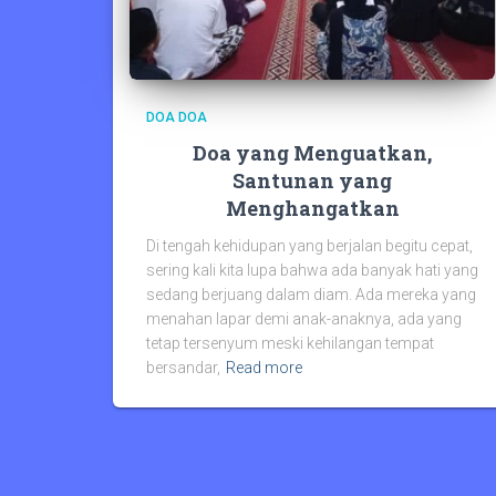
DOA DOA
Doa yang Menguatkan,
Santunan yang
Menghangatkan
Di tengah kehidupan yang berjalan begitu cepat,
sering kali kita lupa bahwa ada banyak hati yang
sedang berjuang dalam diam. Ada mereka yang
menahan lapar demi anak-anaknya, ada yang
tetap tersenyum meski kehilangan tempat
bersandar,
Read more