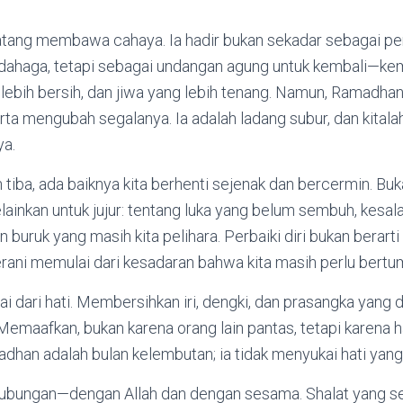
tang membawa cahaya. Ia hadir bukan sekadar sebagai pe
dahaga, tetapi sebagai undangan agung untuk kembali—kemb
ang lebih bersih, dan jiwa yang lebih tenang. Namun, Ramadh
rta mengubah segalanya. Ia adalah ladang subur, dan kitala
ya.
iba, ada baiknya kita berhenti sejenak dan bercermin. Buk
lainkan untuk jujur: tentang luka yang belum sembuh, kesa
an buruk yang masih kita pelihara. Perbaiki diri bukan bera
erani memulai dari kesadaran bahwa kita masih perlu bertu
lai dari hati. Membersihkan iri, dengki, dan prasangka yang
emaafkan, bukan karena orang lain pantas, tetapi karena hat
dhan adalah bulan kelembutan; ia tidak menyukai hati yan
 hubungan—dengan Allah dan dengan sesama. Shalat yang se