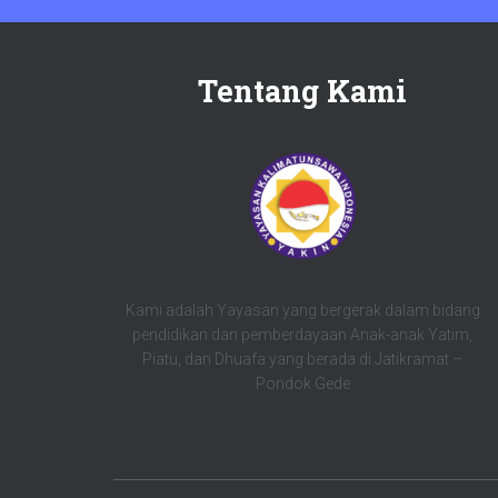
Tentang Kami
Kami adalah Yayasan yang bergerak dalam bidang
pendidikan dan pemberdayaan Anak-anak Yatim,
Piatu, dan Dhuafa yang berada di Jatikramat –
Pondok Gede