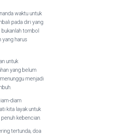
nanda waktu untuk
ali pada diri yang
an bukanlah tombol
h yang harus
an untuk
lahan yang belum
rti menunggu menjadi
mbuh.
 diam-diam
i kita layak untuk
g penuh kebencian.
ring tertunda, doa