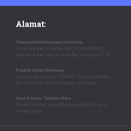
Alamat:
Yayasan Kalimatunsawa Indonesia
Jl. Kemang Sari Jl. Mentari No.1, RT.003/RW.007,
Jatikramat, Kec. Jatiasih, Kota Bks, Jawa Barat 17421
Pondok Quran Karawang
Dusun Bugis Utara, RT.10/RW.02. Desa Tanah Baru,
Kec.Pakis Jaya, Kab.Karawang, Jawa Barat
Desa Sriamur Tambun Utara
Perum. The Palm Green Residence Blok C13 no 14
Tambun Utara