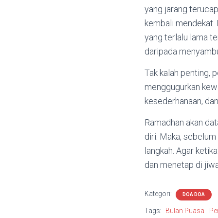
yang jarang terucap
kembali mendekat. B
yang terlalu lama 
daripada menyambu
Tak kalah penting, 
menggugurkan kewaj
kesederhanaan, dan 
Ramadhan akan datan
diri. Maka, sebelum 
langkah. Agar ketik
dan menetap di jiwa
Kategori:
DOA DOA
Tags:
Bulan Puasa
Per