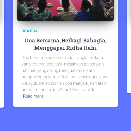
DOA DOA
Doa Bersama, Berbagi Bahagia,
Menggapai Ridha Ilahi
Doa bersama bukan sekadar rangkaian kata
yang terucap serentak, melainkan pertemuan
hati-hati yang saling menguatkan dalam
harapan yang sama. Di dalam keheningan yang
khusyuk, setiap bisikan doa menjadi jembatan
antara manusia dan Sang Pencipta. Ada
Read more