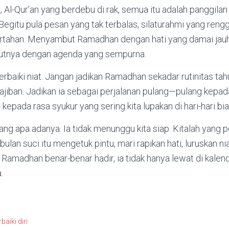
, Al-Qur’an yang berdebu di rak, semua itu adalah panggila
egitu pula pesan yang tak terbalas, silaturahmi yang reng
tertahan. Menyambut Ramadhan dengan hati yang damai jau
tnya dengan agenda yang sempurna.
perbaiki niat. Jangan jadikan Ramadhan sekadar rutinitas ta
iban. Jadikan ia sebagai perjalanan pulang—pulang kepada
kepada rasa syukur yang sering kita lupakan di hari-hari bia
g apa adanya. Ia tidak menunggu kita siap. Kitalah yang 
bulan suci itu mengetuk pintu, mari rapikan hati, luruskan nia
a Ramadhan benar-benar hadir, ia tidak hanya lewat di kalend
.
baiki diri