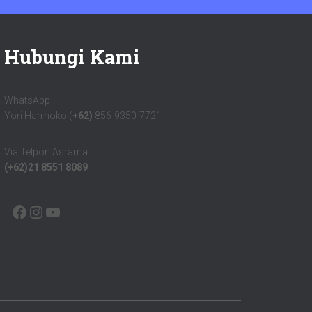
Hubungi Kami
WhatsApp
Yori Harmoko (
+62)
856-9350-7721
Via Telpon Asrama
(+62)21 8551 8089