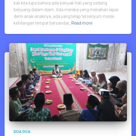
kali kita lupa bahwa ada banyak hati yang sedang
berjuang dalam diam. Ada mereka yang menahan lapar
demi anak-anaknya, ada yang tetap tersenyum meski
kehilangan tempat bersandar,
Read more
DOA DOA