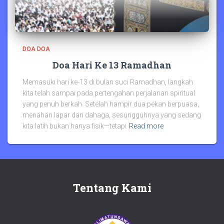
DOA DOA
Doa Hari Ke 13 Ramadhan
Memasuki hari ke-13 di bulan suci Ramadhan, langkah
kita telah sampai pada pertengahan perjalanan spiritual
yang penuh berkah. Setelah hampir dua pekan berpuasa,
menahan lapar dan dahaga, sesungguhnya yang sedang
kita latih bukan hanya fisik—tetapi
Read more
Tentang Kami