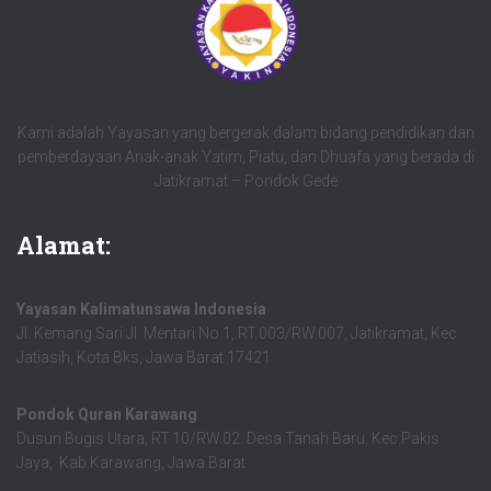
Kami adalah Yayasan yang bergerak dalam bidang pendidikan dan
pemberdayaan Anak-anak Yatim, Piatu, dan Dhuafa yang berada di
Jatikramat – Pondok Gede
Alamat:
Yayasan Kalimatunsawa Indonesia
Jl. Kemang Sari Jl. Mentari No.1, RT.003/RW.007, Jatikramat, Kec.
Jatiasih, Kota Bks, Jawa Barat 17421
Pondok Quran Karawang
Dusun Bugis Utara, RT.10/RW.02. Desa Tanah Baru, Kec.Pakis
Jaya, Kab.Karawang, Jawa Barat