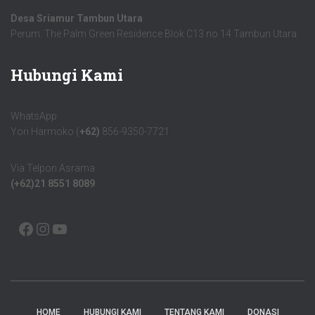
Desa Sriamur Tambun Utara
Perum. The Palm Green Residence Blok C13 no 14 Tambun Utara
Hubungi Kami
WhatsApp
Yori Harmoko (
+62)
856-9350-7721
Via Telpon Asrama
(+62)21 8551 8089
HOME
HUBUNGI KAMI
TENTANG KAMI
DONASI