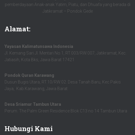
pemberdayaan Anak-anak Yatim, Piatu, dan Dhuafa yang berada di
Jatikramat – Pondok Gede
Alamat:
Yayasan Kalimatunsawa Indonesia
Jl. Kemang Sari Jl. Mentari No.1, RT.003/RW.007, Jatikramat, Kec.
Jatiasih, Kota Bks, Jawa Barat 17421
Pondok Quran Karawang
Dusun Bugis Utara, RT.10/RW.02. Desa Tanah Baru, Kec.Pakis
Jaya, Kab.Karawang, Jawa Barat
Desa Sriamur Tambun Utara
Perum. The Palm Green Residence Blok C13 no 14 Tambun Utara
Hubungi Kami