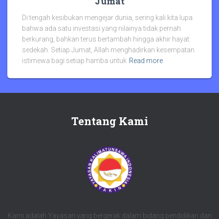
Jumat
Di tengah kesibukan mengejar dunia, sering kali kita lupa
bahwa ada satu investasi yang nilainya tidak pernah
berkurang, bahkan terus bertambah hingga akhir hayat:
sedekah. Setiap Jumat, Allah menghadirkan kesempatan
istimewa bagi setiap hamba untuk
Read more
Tentang Kami
Kami adalah Yayasan yang bergerak dalam bidang pendidikan dan