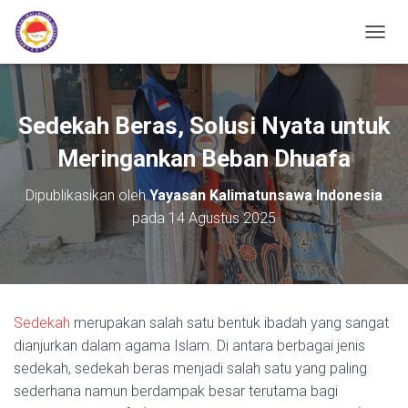
TOGGL
Sedekah Beras, Solusi Nyata untuk
Meringankan Beban Dhuafa
Dipublikasikan oleh
Yayasan Kalimatunsawa Indonesia
pada
14 Agustus 2025
Sedekah
merupakan salah satu bentuk ibadah yang sangat
dianjurkan dalam agama Islam. Di antara berbagai jenis
sedekah, sedekah beras menjadi salah satu yang paling
sederhana namun berdampak besar terutama bagi