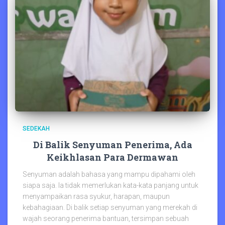
SEDEKAH
Di Balik Senyuman Penerima, Ada
Keikhlasan Para Dermawan
Senyuman adalah bahasa yang mampu dipahami oleh
siapa saja. Ia tidak memerlukan kata-kata panjang untuk
menyampaikan rasa syukur, harapan, maupun
kebahagiaan. Di balik setiap senyuman yang merekah di
wajah seorang penerima bantuan, tersimpan sebuah