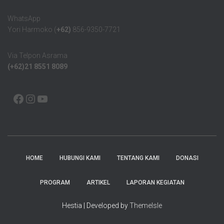
WhatsApp
Yori Harmoko (
+62)
856-9350-7721
Via Telpon Asrama
(+62)21 8551 8089
HOME
HUBUNGI KAMI
TENTANG KAMI
DONASI
PROGRAM
ARTIKEL
LAPORAN KEGIATAN
Hestia | Developed by
ThemeIsle