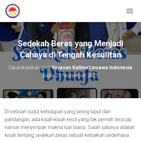
TOGGL
Sedekah Beras yang Menjadi
Cahaya di Tengah Kesulitan
Dipublikasikan oleh
Yayasan Kalimatunsawa Indonesia
pada
21 November 2025
Di sebuah sudut kehidupan yang sering luput dari
pandangan, ada kisah-kisah kecil yang tak pernah terucap
namun menyimpan makna luar biasa. Salah satunya adalah
kisah tentang
sedekah beras
sebutir kebaikan sederhana