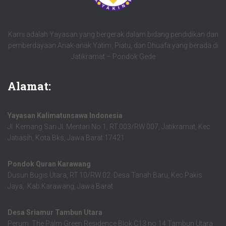
Kami adalah Yayasan yang bergerak dalam bidang pendidikan dan
pemberdayaan Anak-anak Yatim, Piatu, dan Dhuafa yang berada di
Jatikramat – Pondok Gede
Alamat:
Yayasan Kalimatunsawa Indonesia
Jl. Kemang Sari Jl. Mentari No.1, RT.003/RW.007, Jatikramat, Kec.
Jatiasih, Kota Bks, Jawa Barat 17421
Pondok Quran Karawang
Dusun Bugis Utara, RT.10/RW.02. Desa Tanah Baru, Kec.Pakis
Jaya, Kab.Karawang, Jawa Barat
Desa Sriamur Tambun Utara
Perum. The Palm Green Residence Blok C13 no 14 Tambun Utara