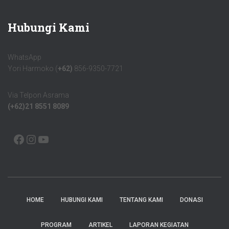
Hubungi Kami
WhatsApp
Yori Harmoko (
+62)
856-9350-7721
Via Telpon Asrama
(+62)21 8551 8089
HOME
HUBUNGI KAMI
TENTANG KAMI
DONASI
PROGRAM
ARTIKEL
LAPORAN KEGIATAN