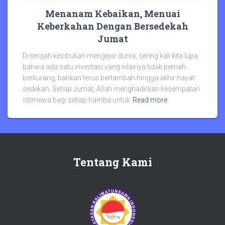
Menanam Kebaikan, Menuai
Keberkahan Dengan Bersedekah
Jumat
Di tengah kesibukan mengejar dunia, sering kali kita lupa
bahwa ada satu investasi yang nilainya tidak pernah
berkurang, bahkan terus bertambah hingga akhir hayat:
sedekah. Setiap Jumat, Allah menghadirkan kesempatan
istimewa bagi setiap hamba untuk
Read more
Tentang Kami