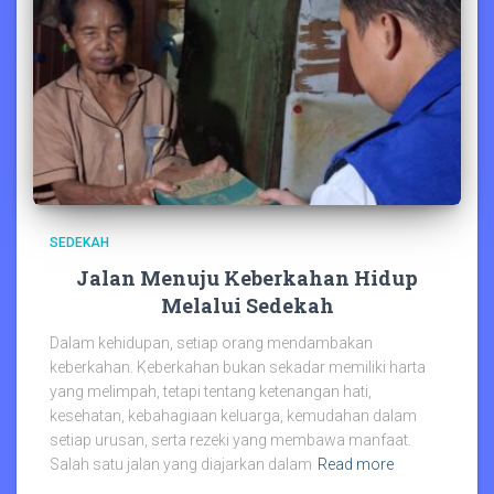
SEDEKAH
Jalan Menuju Keberkahan Hidup
Melalui Sedekah
Dalam kehidupan, setiap orang mendambakan
keberkahan. Keberkahan bukan sekadar memiliki harta
yang melimpah, tetapi tentang ketenangan hati,
kesehatan, kebahagiaan keluarga, kemudahan dalam
setiap urusan, serta rezeki yang membawa manfaat.
Salah satu jalan yang diajarkan dalam
Read more