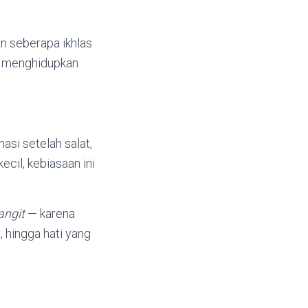
n seberapa ikhlas
ng menghidupkan
asi setelah salat,
cil, kebiasaan ini
angit
— karena
, hingga hati yang