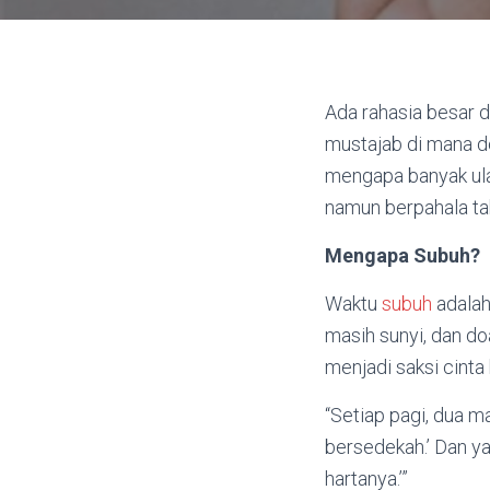
Ada rahasia besar d
mustajab di mana d
mengapa banyak ul
namun berpahala tak
Mengapa Subuh?
Waktu
subuh
adalah
masih sunyi, dan do
menjadi saksi cint
“Setiap pagi, dua ma
bersedekah.’ Dan ya
hartanya.’”