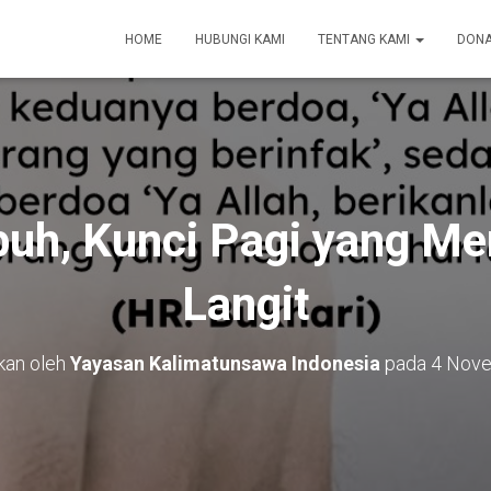
HOME
HUBUNGI KAMI
TENTANG KAMI
DONA
uh, Kunci Pagi yang M
Langit
ikan oleh
Yayasan Kalimatunsawa Indonesia
pada
4 Nov