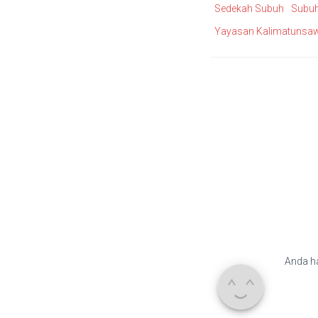
Sedekah Subuh
Subu
Yayasan Kalimatunsaw
Anda h