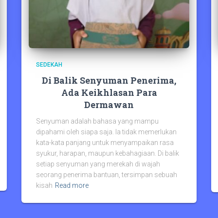
SEDEKAH
Di Balik Senyuman Penerima,
Ada Keikhlasan Para
Dermawan
Senyuman adalah bahasa yang mampu
dipahami oleh siapa saja. Ia tidak memerlukan
kata-kata panjang untuk menyampaikan rasa
syukur, harapan, maupun kebahagiaan. Di balik
setiap senyuman yang merekah di wajah
seorang penerima bantuan, tersimpan sebuah
kisah
Read more