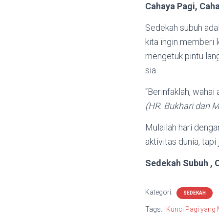
Cahaya Pagi, Caha
Sedekah subuh adala
kita ingin memberi 
mengetuk pintu lang
sia.
“Berinfaklah, wahai
(HR. Bukhari dan M
Mulailah hari denga
aktivitas dunia, tap
Sedekah Subuh , C
Kategori:
SEDEKAH
Tags:
Kunci Pagi yang 