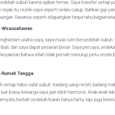
sedekah subuh karena ajakan teman. Saya transfer setiap p
pi sejak itu, rezeki saya seperti selalu cukup. Bahkan gaji y
bungan. Rasanya seperti dilapangkan tanpa tahu bagaimana
– Wirausahawan
nghantam usaha saya, saya mulai rutin bersedekah subuh. 
bali, dan saya dapat pesanan besar. Saya percaya, sedeka
g keyakinan bahwa Allah tidak pernah menutup pintu rezeki 
Ibu Rumah Tangga
ah setiap habis salat subuh. Kadang uang receh, kadang ma
luar biasa, keluarga saya jadi lebih harmonis. Anak-anak leb
Ternyata, berkah sedekah bukan hanya harta, tapi juga ket