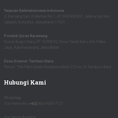
Yayasan Kalimatunsawa Indonesia
Jl. Kemang Sari Jl. Mentari No.1, RT.003/RW.007, Jatikramat, Kec.
Jatiasih, Kota Bks, Jawa Barat 17421
Pondok Quran Karawang
Dusun Bugis Utara, RT.10/RW.02. Desa Tanah Baru, Kec.Pakis
Jaya, Kab.Karawang, Jawa Barat
Desa Sriamur Tambun Utara
Perum. The Palm Green Residence Blok C13 no 14 Tambun Utara
Hubungi Kami
WhatsApp
Yori Harmoko (
+62)
856-9350-7721
Via Telpon Asrama