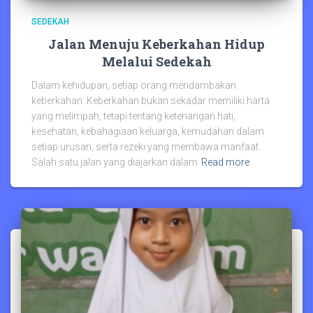
SEDEKAH
Jalan Menuju Keberkahan Hidup
Melalui Sedekah
Dalam kehidupan, setiap orang mendambakan
keberkahan. Keberkahan bukan sekadar memiliki harta
yang melimpah, tetapi tentang ketenangan hati,
kesehatan, kebahagiaan keluarga, kemudahan dalam
setiap urusan, serta rezeki yang membawa manfaat.
Salah satu jalan yang diajarkan dalam
Read more