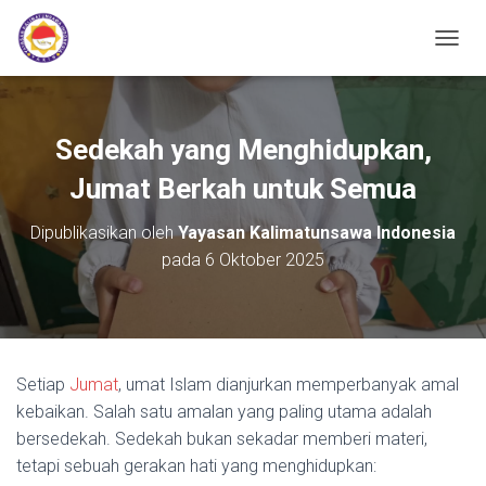
TOGGL
Sedekah yang Menghidupkan,
Jumat Berkah untuk Semua
Dipublikasikan oleh
Yayasan Kalimatunsawa Indonesia
pada
6 Oktober 2025
Setiap
Jumat
, umat Islam dianjurkan memperbanyak amal
kebaikan. Salah satu amalan yang paling utama adalah
bersedekah. Sedekah bukan sekadar memberi materi,
tetapi sebuah gerakan hati yang menghidupkan: