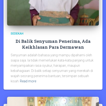
SEDEKAH
Di Balik Senyuman Penerima, Ada
Keikhlasan Para Dermawan
Senyuman adalah bahasa yang mampu dipahami oleh
siapa saja. Ia tidak memerlukan kata-kata panjang untuk
menyampaikan rasa syukur, harapan, maupun
kebahagiaan. Di balik setiap senyuman yang merekah di
wajah seorang penerima bantuan, tersimpan sebuah
kisah
Read more