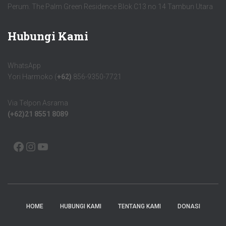
Perum. The Palm Green Residence Blok C13 no 14 Tambun Utara
Hubungi Kami
WhatsApp
Yori Harmoko (
+62)
856-9350-7721
Via Telpon Asrama
(+62)21 8551 8089
HOME
HUBUNGI KAMI
TENTANG KAMI
DONASI