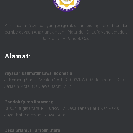
Kami adalah Yayasan yang bergerak dalam bidang pendidikan dan
pemberdayaan Anak-anak Yatim, Piatu, dan Dhuafa yang berada di
Jatikramat – Pondok Gede
Alamat:
Yayasan Kalimatunsawa Indonesia
Jl. Kemang Sari Jl. Mentari No.1, RT.003/RW.007, Jatikramat, Kec.
Jatiasih, Kota Bks, Jawa Barat 17421
Pondok Quran Karawang
Dusun Bugis Utara, RT.10/RW.02. Desa Tanah Baru, Kec.Pakis
Jaya, Kab.Karawang, Jawa Barat
Desa Sriamur Tambun Utara