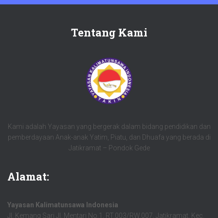
Tentang Kami
Kami adalah Yayasan yang bergerak dalam bidang pendidikan dan
pemberdayaan Anak-anak Yatim, Piatu, dan Dhuafa yang berada di
Jatikramat – Pondok Gede
Alamat:
Yayasan Kalimatunsawa Indonesia
Jl. Kemang Sari Jl. Mentari No.1, RT.003/RW.007, Jatikramat, Kec.