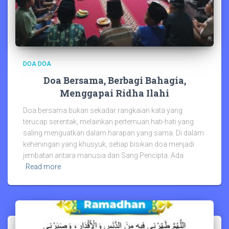
DOA DOA
Doa Bersama, Berbagi Bahagia,
Menggapai Ridha Ilahi
Doa bersama bukan sekadar rangkaian kata yang
terucap serentak, melainkan pertemuan hati-hati yang
saling menguatkan dalam harapan yang sama. Di dalam
keheningan yang khusyuk, setiap bisikan doa menjadi
jembatan antara manusia dan Sang Pencipta. Ada
Read more