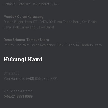
Jatiasih, Kota Bks, Jawa Barat 17421
Pondok Quran Karawang
Dusun Bugis Utara, RT.10/RW.02. Desa Tanah Baru, Kec.Pakis
Jaya, Kab.Karawang, Jawa Barat
Desa Sriamur Tambun Utara
Perum. The Palm Green Residence Blok C13 no 14 Tambun Utara
Hubungi Kami
WhatsApp
Yori Harmoko (
+62)
856-9350-7721
Via Telpon Asrama
(+62)21 8551 8089