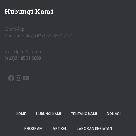
Hubungi Kami
WhatsApp
Yori Harmoko (
+62)
856-9350-7721
Via Telpon Asrama
(+62)21 8551 8089
HOME
HUBUNGI KAMI
TENTANG KAMI
DONASI
PROGRAM
ARTIKEL
LAPORAN KEGIATAN