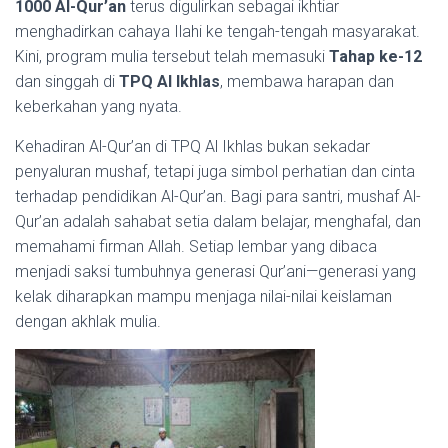
1000 Al-Qur’an
terus digulirkan sebagai ikhtiar
menghadirkan cahaya Ilahi ke tengah-tengah masyarakat.
Kini, program mulia tersebut telah memasuki
Tahap ke-12
dan singgah di
TPQ Al Ikhlas
, membawa harapan dan
keberkahan yang nyata.
Kehadiran Al-Qur’an di TPQ Al Ikhlas bukan sekadar
penyaluran mushaf, tetapi juga simbol perhatian dan cinta
terhadap pendidikan Al-Qur’an. Bagi para santri, mushaf Al-
Qur’an adalah sahabat setia dalam belajar, menghafal, dan
memahami firman Allah. Setiap lembar yang dibaca
menjadi saksi tumbuhnya generasi Qur’ani—generasi yang
kelak diharapkan mampu menjaga nilai-nilai keislaman
dengan akhlak mulia.