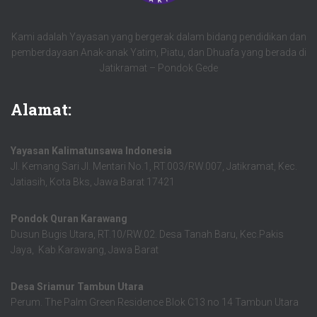
Kami adalah Yayasan yang bergerak dalam bidang pendidikan dan
pemberdayaan Anak-anak Yatim, Piatu, dan Dhuafa yang berada di
Jatikramat – Pondok Gede
Alamat:
Yayasan Kalimatunsawa Indonesia
Jl. Kemang Sari Jl. Mentari No.1, RT.003/RW.007, Jatikramat, Kec.
Jatiasih, Kota Bks, Jawa Barat 17421
Pondok Quran Karawang
Dusun Bugis Utara, RT.10/RW.02. Desa Tanah Baru, Kec.Pakis
Jaya, Kab.Karawang, Jawa Barat
Desa Sriamur Tambun Utara
Perum. The Palm Green Residence Blok C13 no 14 Tambun Utara