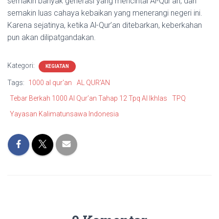
semakin banyak generasi yang mencintai Al-Qur’an, dan
semakin luas cahaya kebaikan yang menerangi negeri ini.
Karena sejatinya, ketika Al-Qur’an ditebarkan, keberkahan
pun akan dilipatgandakan.
Kategori:
KEGIATAN
Tags:
1000 al qur'an
AL QUR'AN
Tebar Berkah 1000 Al Qur’an Tahap 12 Tpq Al Ikhlas
TPQ
Yayasan Kalimatunsawa Indonesia