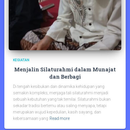
KEGIATAN
Menjalin Silaturahmi dalam Munajat
dan Berbagi
Di tengah kesibukan dan dinamika kehidupan yang
semakin kompleks, menjaga tali silaturahmi menjadi
sebuah kebutuhan yang tak ternilai. Silaturahmi bukan
sekadar tradisi bertemu atau saling menyapa, tetapi
merupakan wujud kepedulian, kasih sayang, dan
kebersamaan yang
Read more