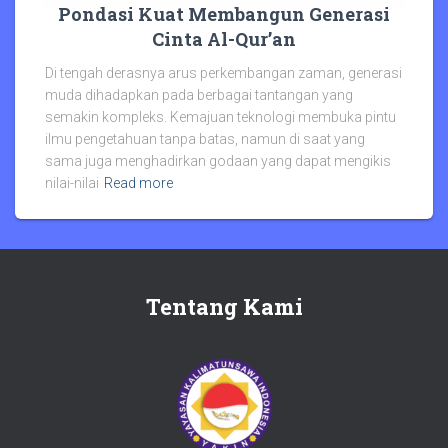
Pondasi Kuat Membangun Generasi
Cinta Al-Qur’an
Di tengah derasnya arus perkembangan zaman, generasi
muda dihadapkan pada berbagai tantangan yang
semakin kompleks. Kemajuan teknologi membuka pintu
ilmu pengetahuan tanpa batas, namun di saat yang
sama juga menghadirkan godaan yang dapat mengikis
nilai-nilai
Read more
Tentang Kami