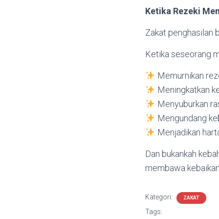
Ketika Rezeki Me
Zakat penghasilan b
Ketika seseorang m
Memurnikan rez
Meningkatkan k
Menyuburkan ras
Mengundang kebe
Menjadikan hart
Dan bukankah kebahag
membawa kebaika
Kategori:
ZAKAT
Tags: