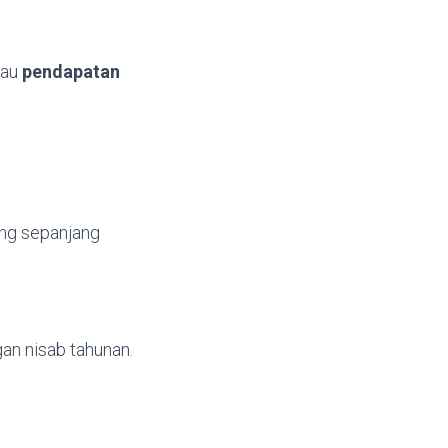
tau
pendapatan
ang sepanjang
an nisab tahunan.