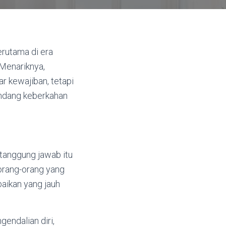
erutama di era
 Menariknya,
r kewajiban, tetapi
ndang keberkahan
 tanggung jawab itu
 orang-orang yang
baikan yang jauh
endalian diri,