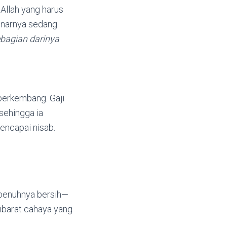
 Allah yang harus
enarnya sedang
ebagian darinya
berkembang. Gaji
sehingga ia
mencapai nisab.
sepenuhnya bersih—
 ibarat cahaya yang