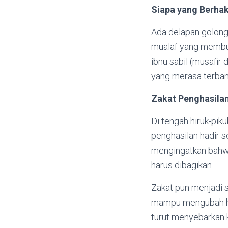
Siapa yang Berha
Ada delapan golonga
mualaf yang membutu
ibnu sabil (musafir
yang merasa terbant
Zakat Penghasila
Di tengah hiruk-pik
penghasilan hadir 
mengingatkan bahwa 
harus dibagikan.
Zakat pun menjadi 
mampu mengubah hid
turut menyebarkan k