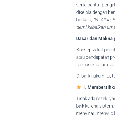
serta bentuk pengak
dikelola dengan be
berkata,
“Ya Allah,
demi kebaikan uma
Dasar dan Makna 
Konsep zakat pengh
atau pendapatan pro
termasuk dalam kate
Di balik hukum itu,
1. Membersihka
Tidak ada rezeki ya
baik karena sistem,
menyinari, menyuci