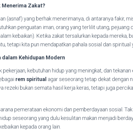
k Menerima Zakat?
n (asnaf) yang berhak menerimanya, di antaranya fakir, misk
hkan penguatan iman, orang yang terlilit utang, pejuang di 
 dalam kebaikan). Ketika zakat tersalurkan kepada mereka,
u, tetapi kita pun mendapatkan pahala sosial dan spiritual y
n dalam Kehidupan Modern
uk pekerjaan, kebutuhan hidup yang meningkat, dan tekanan
sebagai
rem spiritual
agar seseorang tetap dekat dengan ni
rezeki bukan semata hasil kerja keras, tetapi juga percika
sarana pemerataan ekonomi dan pemberdayaan sosial. Tak 
up seseorang yang dulu kesulitan makan menjadi berdaya
ebaikan kepada orang lain.