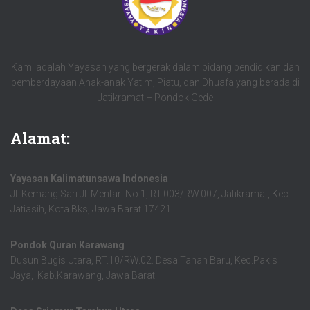
Kami adalah Yayasan yang bergerak dalam bidang pendidikan dan
pemberdayaan Anak-anak Yatim, Piatu, dan Dhuafa yang berada di
Jatikramat – Pondok Gede
Alamat:
Yayasan Kalimatunsawa Indonesia
Jl. Kemang Sari Jl. Mentari No.1, RT.003/RW.007, Jatikramat, Kec.
Jatiasih, Kota Bks, Jawa Barat 17421
Pondok Quran Karawang
Dusun Bugis Utara, RT.10/RW.02. Desa Tanah Baru, Kec.Pakis
Jaya, Kab.Karawang, Jawa Barat