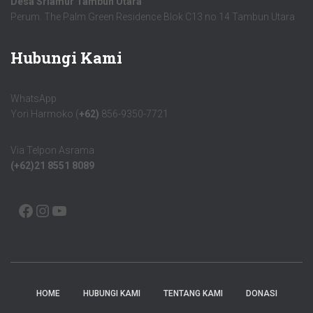
Desa Sriamur Tambun Utara
Perum. The Palm Green Residence Blok C13 no 14 Tambun Utara
Hubungi Kami
WhatsApp
Yori Harmoko (
+62)
856-9350-7721
Via Telpon Asrama
(+62)21 8551 8089
HOME
HUBUNGI KAMI
TENTANG KAMI
DONASI